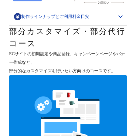
制作ラインナップとご利用料金目安
部分カスタマイズ・部分代行
デザインカスタマイズ
コース
スペシャル構築パッケージ
ECサイトの初期設定や商品登録、キャンペーンページやバナ
1,580,000円～
ー作成など、
ECサイトの“勝ちパターン”を網羅したデザイン構築と、
部分的なカスタマイズを行いたい方向けのコースです。
各種支援（分析・集客・CRM・更新）を行います。
デザインフルカスタマイズ
800,000円～
オーナーさまのご要望に合わせて、ショップデザインを
フルカスタマイズします。
テンプレートベース