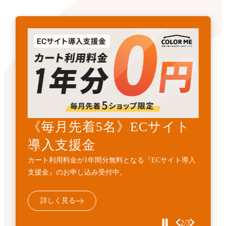
《先着3名》ECサイトリニ
《毎月先着5名》ECサイト
開発・API連携代行サービ
ューアル支援金
導入支援金
ス
カート利用料金1年間無料とECサイト構築費用
カート利用料金が1年間分無料となる『ECサイト導入
標準機能に加えて、業務フローに合わせた外部連携・
10%OFFの『ECサイトサイトリニューアル支援金』受
支援金』のお申し込み受付中。
機能追加などの個別開発を代行するサービスです。
付中。
詳しく見る
詳しく見る
詳しく見る
3/3