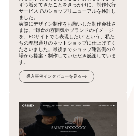
ずつ増えてきたことをきっかけに、制作代行
同梱物
サービスでのショップリニューアルを検討し
お見積り
HTMLサイトマップ作成
ました。
実際にデザイン制作をお願いした制作会社さ
商品を発送する際に同梱する制作物をデザインします。
3,300円
まは、“鎌倉の雰囲気やブランドのイメージ
ショップの全体像となりSEO対策にも有効なサイトマッ
を、ECサイトでも表現したい“という、私た
プを、フリーページを使って作成します。
ちの理想通りのネットショップに仕上げてく
ださいました。最後までショップ運営側の立
場から提案・制作していただき感謝していま
受注・入金・発送メール
す。
テンプレ作成
3,300円
導入事例インタビューを見る
お客様へ送付するメール文面のフォーマットを作成・設
定します。