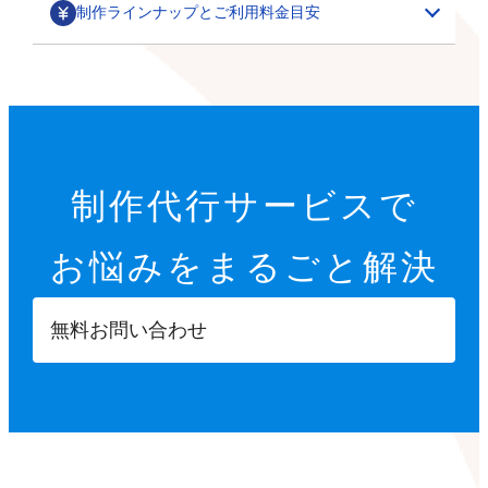
制作ラインナップとご利用料金目安
部分カスタマイズ
基本設定代行
特集ページ・LP作成
200,000円～
オプション設定代行
初期設定代行（9項目）
カテゴリごとの商品一覧や、季節に合わせた期間限定の
制作代行サービスで
22,000円
特集ページ作成を行います。
その他
オプション設定代行
開店に必要な9つの項目を設定します。
お悩みを
まるごと解決
各8,000円～
サムネイル・スライダー作成
GTMタグ設定代行
【設定項目】
ご要望に合わせて、部分的なデザインカスタマイズを行
5,000円～
20,000円～
います。
ショップ情報の登録
無料お問い合わせ
商品ページへ誘導するサムネイルや、商品ページ内に掲
※画像などの素材はオーナーさまにご用意いただきます
Googleタグマネージャーのタグの設計や設置を行いま
特定商取引法に基づく表示設定
載する訴求用の画像を制作します。
す。
配送方法入力
【カスタマイズ項目】
決済方法入力
ポイント設定
スライドショー設定
部分パーツ作成
撮影代行
プライバシーポリシー設定
小カテゴリーの追加
5,000円～
・商品送付・スタジオ撮影
返品ポリシー設定
X（Twitter）/Facebookボタン設置
メニューやカテゴリーに表示させたり、各種ボタンとし
・全国出張撮影