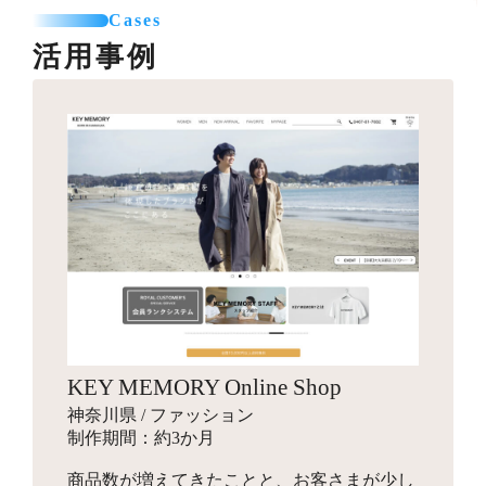
カテゴリー登録
SNSエリア設置
て利用可能なパーツを制作します。
Cases
お見積り
商品登録（5点まで）
グローバルナビ編集（1メニュー）
活用事例
プロのカメラマンが、商品・モデル・イメージ撮影を行
送料一覧表テーブル作成
います。動画撮影にも対応可能です。指定のスタジオへ
バナー作成
カレンダー設置
引っ越しオプション
商品を送付して行う撮影と、全国出張撮影から選べま
10,000円～
バナー作成・設置
お見積り
す。
スライドショー用のバナーや特集ページ、LPへ遷移させ
その他
他カートサービスからの引っ越しを代行します。
るための画像を制作します。
インフルエンサーギフティング
独自ドメイン設定
88,000円～
ロゴ作成
16,500円～
ショップの商品をインフルエンサーがSNSでPR投稿する
お見積り
ご希望のドメインに設定します。
手配を行い、幅広いインプレッションの獲得を目指しま
会社名やサービス、商品に使用するロゴマークをデザイ
す。
ンします。
商品登録
パッケージデザイン
お見積り
検索エンジン対策パック
KEY MEMORY Online Shop
お見積り
新規商品登録、引っ越しでの登録など、ご状況に合わせ
10,000円～
神奈川県 / ファッション
た商品設定代行を行います。
商品のパッケージやロゴ画像、ブランディングデザイン
検索エンジン対策ワード入力
制作期間：約3か月
を行います。
メタタグ入力
商品数が増えてきたことと、お客さまが少し
Search Consoleの設定