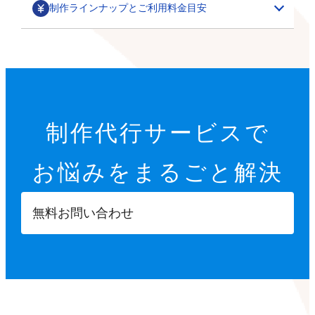
制作ラインナップとご利用料金目安
部分カスタマイズ
基本設定代行
特集ページ・LP作成
200,000円～
オプション設定代行
初期設定代行（9項目）
カテゴリごとの商品一覧や、季節に合わせた期間限定の
制作代行サービスで
22,000円
特集ページ作成を行います。
その他
オプション設定代行
開店に必要な9つの項目を設定します。
お悩みを
まるごと解決
各8,000円～
サムネイル・スライダー作成
GTMタグ設定代行
【設定項目】
ご要望に合わせて、部分的なデザインカスタマイズを行
5,000円～
20,000円～
います。
ショップ情報の登録
無料お問い合わせ
商品ページへ誘導するサムネイルや、商品ページ内に掲
※画像などの素材はオーナーさまにご用意いただきます
Googleタグマネージャーのタグの設計や設置を行いま
特定商取引法に基づく表示設定
載する訴求用の画像を制作します。
す。
配送方法入力
【カスタマイズ項目】
決済方法入力
ポイント設定
スライドショー設定
部分パーツ作成
撮影代行
プライバシーポリシー設定
小カテゴリーの追加
5,000円～
・商品送付・スタジオ撮影
返品ポリシー設定
X（Twitter）/Facebookボタン設置
メニューやカテゴリーに表示させたり、各種ボタンとし
・全国出張撮影