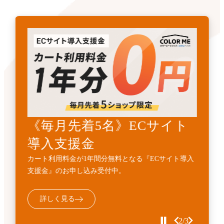
《先着3名》ECサイトリニ
《毎月先着5名》ECサイト
開発・API連携代行サービ
ューアル支援金
導入支援金
ス
カート利用料金1年間無料とECサイト構築費用
カート利用料金が1年間分無料となる『ECサイト導入
標準機能に加えて、業務フローに合わせた外部連携・
10%OFFの『ECサイトサイトリニューアル支援金』受
支援金』のお申し込み受付中。
機能追加などの個別開発を代行するサービスです。
付中。
詳しく見る
詳しく見る
詳しく見る
3/3