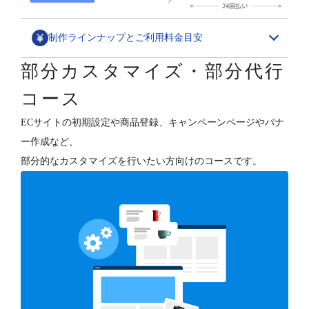
制作ラインナップとご利用料金目安
部分カスタマイズ・部分代行
デザインカスタマイズ
コース
スペシャル構築パッケージ
ECサイトの初期設定や商品登録、キャンペーンページやバナ
1,580,000円～
ー作成など、
ECサイトの“勝ちパターン”を網羅したデザイン構築と、
部分的なカスタマイズを行いたい方向けのコースです。
各種支援（分析・集客・CRM・更新）を行います。
デザインフルカスタマイズ
800,000円～
オーナーさまのご要望に合わせて、ショップデザインを
フルカスタマイズします。
テンプレートベース