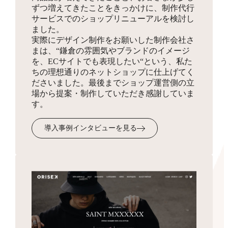
ずつ増えてきたことをきっかけに、制作代行
同梱物
サービスでのショップリニューアルを検討し
お見積り
HTMLサイトマップ作成
ました。
実際にデザイン制作をお願いした制作会社さ
商品を発送する際に同梱する制作物をデザインします。
3,300円
まは、“鎌倉の雰囲気やブランドのイメージ
ショップの全体像となりSEO対策にも有効なサイトマッ
を、ECサイトでも表現したい“という、私た
プを、フリーページを使って作成します。
ちの理想通りのネットショップに仕上げてく
ださいました。最後までショップ運営側の立
場から提案・制作していただき感謝していま
受注・入金・発送メール
す。
テンプレ作成
3,300円
導入事例インタビューを見る
お客様へ送付するメール文面のフォーマットを作成・設
定します。