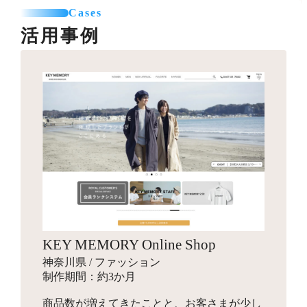
カテゴリー登録
SNSエリア設置
て利用可能なパーツを制作します。
Cases
お見積り
商品登録（5点まで）
グローバルナビ編集（1メニュー）
活用事例
プロのカメラマンが、商品・モデル・イメージ撮影を行
送料一覧表テーブル作成
います。動画撮影にも対応可能です。指定のスタジオへ
バナー作成
カレンダー設置
引っ越しオプション
商品を送付して行う撮影と、全国出張撮影から選べま
10,000円～
バナー作成・設置
お見積り
す。
スライドショー用のバナーや特集ページ、LPへ遷移させ
その他
他カートサービスからの引っ越しを代行します。
るための画像を制作します。
インフルエンサーギフティング
独自ドメイン設定
88,000円～
ロゴ作成
16,500円～
ショップの商品をインフルエンサーがSNSでPR投稿する
お見積り
ご希望のドメインに設定します。
手配を行い、幅広いインプレッションの獲得を目指しま
会社名やサービス、商品に使用するロゴマークをデザイ
す。
ンします。
商品登録
パッケージデザイン
お見積り
検索エンジン対策パック
KEY MEMORY Online Shop
お見積り
新規商品登録、引っ越しでの登録など、ご状況に合わせ
10,000円～
神奈川県 / ファッション
た商品設定代行を行います。
商品のパッケージやロゴ画像、ブランディングデザイン
検索エンジン対策ワード入力
制作期間：約3か月
を行います。
メタタグ入力
商品数が増えてきたことと、お客さまが少し
Search Consoleの設定