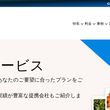
dPress導入
雑貨販売
サービスを見る
運営ノウハウを見る
ンを見る
プランを比較する
EC（海外販売）
を見る
事例資料をみる
イン制作代行
イベント・セミナー
ミアム
料金シミュレーション
特長
料金
事例
ンディングの強化
インタビュー
食品
代行
コミュニティイベントCart
ジ
他社サービスとの比較
ざまな販売方法
ップ事例
ファッション
・API連携代行
よむよむカラーミー
ュラー
につながる集客
雑貨
YouTubeチャンネル
ッピングカート
サービス
ロイヤリティを向上
イルアプリ
店舗との連携
あなたのご要望に合ったプランをご
実績が豊富な提携会社もご紹介しま