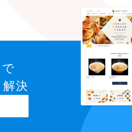
スで
と解決