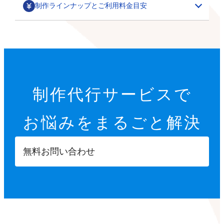
制作ラインナップとご利用料金目安
部分カスタマイズ
基本設定代行
特集ページ・LP作成
200,000円～
オプション設定代行
初期設定代行（9項目）
カテゴリごとの商品一覧や、季節に合わせた期間限定の
制作代行サービスで
22,000円
特集ページ作成を行います。
その他
オプション設定代行
開店に必要な9つの項目を設定します。
お悩みを
まるごと解決
各8,000円～
サムネイル・スライダー作成
GTMタグ設定代行
【設定項目】
ご要望に合わせて、部分的なデザインカスタマイズを行
5,000円～
20,000円～
います。
ショップ情報の登録
無料お問い合わせ
商品ページへ誘導するサムネイルや、商品ページ内に掲
※画像などの素材はオーナーさまにご用意いただきます
Googleタグマネージャーのタグの設計や設置を行いま
特定商取引法に基づく表示設定
載する訴求用の画像を制作します。
す。
配送方法入力
【カスタマイズ項目】
決済方法入力
ポイント設定
スライドショー設定
部分パーツ作成
撮影代行
プライバシーポリシー設定
小カテゴリーの追加
5,000円～
・商品送付・スタジオ撮影
返品ポリシー設定
X（Twitter）/Facebookボタン設置
メニューやカテゴリーに表示させたり、各種ボタンとし
・全国出張撮影