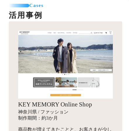
カテゴリー登録
SNSエリア設置
て利用可能なパーツを制作します。
Cases
お見積り
商品登録（5点まで）
グローバルナビ編集（1メニュー）
活用事例
プロのカメラマンが、商品・モデル・イメージ撮影を行
送料一覧表テーブル作成
います。動画撮影にも対応可能です。指定のスタジオへ
バナー作成
カレンダー設置
引っ越しオプション
商品を送付して行う撮影と、全国出張撮影から選べま
10,000円～
バナー作成・設置
お見積り
す。
スライドショー用のバナーや特集ページ、LPへ遷移させ
その他
他カートサービスからの引っ越しを代行します。
るための画像を制作します。
インフルエンサーギフティング
独自ドメイン設定
88,000円～
ロゴ作成
16,500円～
ショップの商品をインフルエンサーがSNSでPR投稿する
お見積り
ご希望のドメインに設定します。
手配を行い、幅広いインプレッションの獲得を目指しま
会社名やサービス、商品に使用するロゴマークをデザイ
す。
ンします。
商品登録
パッケージデザイン
お見積り
検索エンジン対策パック
KEY MEMORY Online Shop
お見積り
新規商品登録、引っ越しでの登録など、ご状況に合わせ
10,000円～
神奈川県 / ファッション
た商品設定代行を行います。
商品のパッケージやロゴ画像、ブランディングデザイン
検索エンジン対策ワード入力
制作期間：約3か月
を行います。
メタタグ入力
商品数が増えてきたことと、お客さまが少し
Search Consoleの設定