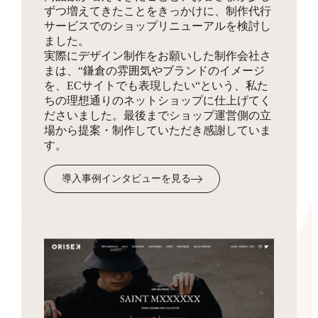
ずつ増えてきたことをきっかけに、制作代行
同梱物
サービスでのショップリニューアルを検討し
お見積り
HTMLサイトマップ作成
ました。
実際にデザイン制作をお願いした制作会社さ
商品を発送する際に同梱する制作物をデザインします。
3,300円
まは、“鎌倉の雰囲気やブランドのイメージ
ショップの全体像となりSEO対策にも有効なサイトマッ
を、ECサイトでも表現したい“という、私た
プを、フリーページを使って作成します。
ちの理想通りのネットショップに仕上げてく
ださいました。最後までショップ運営側の立
場から提案・制作していただき感謝していま
受注・入金・発送メール
す。
テンプレ作成
3,300円
導入事例インタビューを見る
お客様へ送付するメール文面のフォーマットを作成・設
定します。