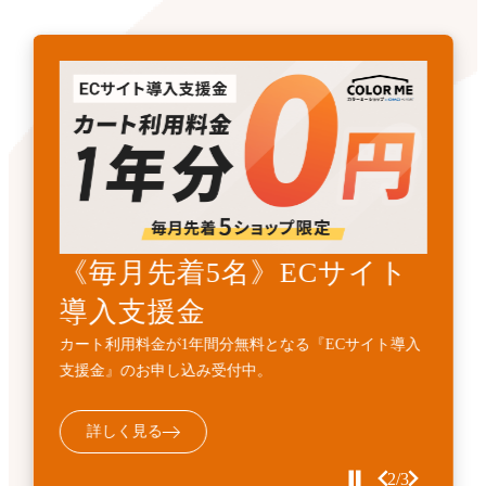
《先着3名》ECサイトリニ
《毎月先着5名》ECサイト
開発・API連携代行サービ
ューアル支援金
導入支援金
ス
カート利用料金1年間無料とECサイト構築費用
カート利用料金が1年間分無料となる『ECサイト導入
標準機能に加えて、業務フローに合わせた外部連携・
10%OFFの『ECサイトサイトリニューアル支援金』受
支援金』のお申し込み受付中。
機能追加などの個別開発を代行するサービスです。
付中。
詳しく見る
詳しく見る
詳しく見る
2/3