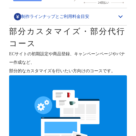
制作ラインナップとご利用料金目安
部分カスタマイズ・部分代行
デザインカスタマイズ
コース
スペシャル構築パッケージ
ECサイトの初期設定や商品登録、キャンペーンページやバナ
1,580,000円～
ー作成など、
ECサイトの“勝ちパターン”を網羅したデザイン構築と、
部分的なカスタマイズを行いたい方向けのコースです。
各種支援（分析・集客・CRM・更新）を行います。
デザインフルカスタマイズ
800,000円～
オーナーさまのご要望に合わせて、ショップデザインを
フルカスタマイズします。
テンプレートベース