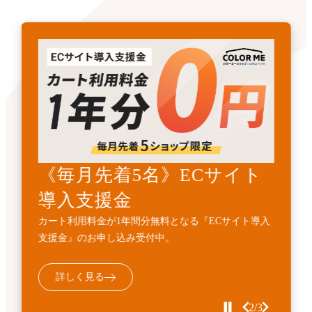
《先着3名》ECサイトリニ
《毎月先着5名》ECサイト
開発・API連携代行サービ
ューアル支援金
導入支援金
ス
カート利用料金1年間無料とECサイト構築費用
カート利用料金が1年間分無料となる『ECサイト導入
標準機能に加えて、業務フローに合わせた外部連携・
10%OFFの『ECサイトサイトリニューアル支援金』受
支援金』のお申し込み受付中。
機能追加などの個別開発を代行するサービスです。
付中。
詳しく見る
詳しく見る
詳しく見る
2/3