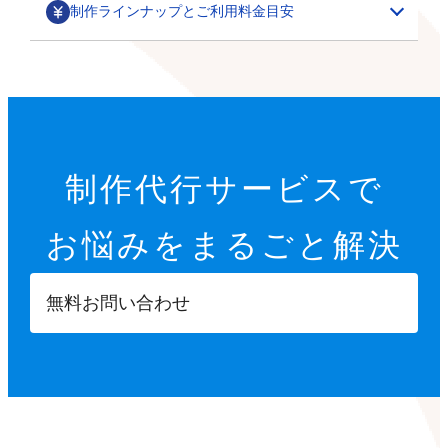
制作ラインナップとご利用料金目安
部分カスタマイズ
基本設定代行
特集ページ・LP作成
200,000円～
オプション設定代行
初期設定代行（9項目）
カテゴリごとの商品一覧や、季節に合わせた期間限定の
制作代行サービスで
22,000円
特集ページ作成を行います。
その他
オプション設定代行
開店に必要な9つの項目を設定します。
お悩みを
まるごと解決
各8,000円～
サムネイル・スライダー作成
GTMタグ設定代行
【設定項目】
ご要望に合わせて、部分的なデザインカスタマイズを行
5,000円～
20,000円～
います。
ショップ情報の登録
無料お問い合わせ
商品ページへ誘導するサムネイルや、商品ページ内に掲
※画像などの素材はオーナーさまにご用意いただきます
Googleタグマネージャーのタグの設計や設置を行いま
特定商取引法に基づく表示設定
載する訴求用の画像を制作します。
す。
配送方法入力
【カスタマイズ項目】
決済方法入力
ポイント設定
スライドショー設定
部分パーツ作成
撮影代行
プライバシーポリシー設定
小カテゴリーの追加
5,000円～
・商品送付・スタジオ撮影
返品ポリシー設定
X（Twitter）/Facebookボタン設置
メニューやカテゴリーに表示させたり、各種ボタンとし
・全国出張撮影