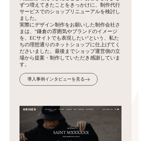
ずつ増えてきたことをきっかけに、制作代行
同梱物
サービスでのショップリニューアルを検討し
お見積り
HTMLサイトマップ作成
ました。
実際にデザイン制作をお願いした制作会社さ
商品を発送する際に同梱する制作物をデザインします。
3,300円
まは、“鎌倉の雰囲気やブランドのイメージ
ショップの全体像となりSEO対策にも有効なサイトマッ
を、ECサイトでも表現したい“という、私た
プを、フリーページを使って作成します。
ちの理想通りのネットショップに仕上げてく
ださいました。最後までショップ運営側の立
場から提案・制作していただき感謝していま
受注・入金・発送メール
す。
テンプレ作成
3,300円
導入事例インタビューを見る
お客様へ送付するメール文面のフォーマットを作成・設
定します。