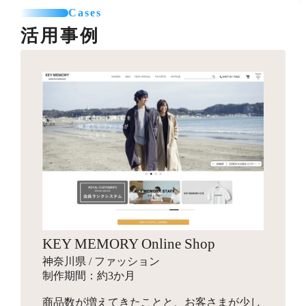
カテゴリー登録
SNSエリア設置
て利用可能なパーツを制作します。
Cases
お見積り
商品登録（5点まで）
グローバルナビ編集（1メニュー）
活用事例
プロのカメラマンが、商品・モデル・イメージ撮影を行
送料一覧表テーブル作成
います。動画撮影にも対応可能です。指定のスタジオへ
バナー作成
カレンダー設置
引っ越しオプション
商品を送付して行う撮影と、全国出張撮影から選べま
10,000円～
バナー作成・設置
お見積り
す。
スライドショー用のバナーや特集ページ、LPへ遷移させ
その他
他カートサービスからの引っ越しを代行します。
るための画像を制作します。
インフルエンサーギフティング
独自ドメイン設定
88,000円～
ロゴ作成
16,500円～
ショップの商品をインフルエンサーがSNSでPR投稿する
お見積り
ご希望のドメインに設定します。
手配を行い、幅広いインプレッションの獲得を目指しま
会社名やサービス、商品に使用するロゴマークをデザイ
す。
ンします。
商品登録
パッケージデザイン
お見積り
検索エンジン対策パック
KEY MEMORY Online Shop
お見積り
新規商品登録、引っ越しでの登録など、ご状況に合わせ
10,000円～
神奈川県 / ファッション
た商品設定代行を行います。
商品のパッケージやロゴ画像、ブランディングデザイン
検索エンジン対策ワード入力
制作期間：約3か月
を行います。
メタタグ入力
商品数が増えてきたことと、お客さまが少し
Search Consoleの設定