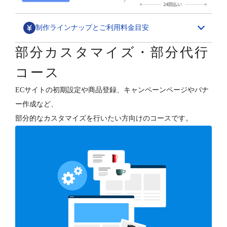
制作ラインナップとご利用料金目安
部分カスタマイズ・部分代行
デザインカスタマイズ
コース
スペシャル構築パッケージ
ECサイトの初期設定や商品登録、キャンペーンページやバナ
1,580,000円～
ー作成など、
ECサイトの“勝ちパターン”を網羅したデザイン構築と、
部分的なカスタマイズを行いたい方向けのコースです。
各種支援（分析・集客・CRM・更新）を行います。
デザインフルカスタマイズ
800,000円～
オーナーさまのご要望に合わせて、ショップデザインを
フルカスタマイズします。
テンプレートベース