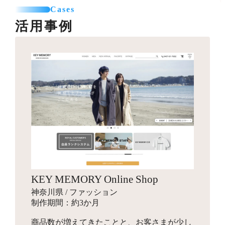
カテゴリー登録
SNSエリア設置
て利用可能なパーツを制作します。
Cases
お見積り
商品登録（5点まで）
グローバルナビ編集（1メニュー）
活用事例
プロのカメラマンが、商品・モデル・イメージ撮影を行
送料一覧表テーブル作成
います。動画撮影にも対応可能です。指定のスタジオへ
バナー作成
カレンダー設置
引っ越しオプション
商品を送付して行う撮影と、全国出張撮影から選べま
10,000円～
バナー作成・設置
お見積り
す。
スライドショー用のバナーや特集ページ、LPへ遷移させ
その他
他カートサービスからの引っ越しを代行します。
るための画像を制作します。
インフルエンサーギフティング
独自ドメイン設定
88,000円～
ロゴ作成
16,500円～
ショップの商品をインフルエンサーがSNSでPR投稿する
お見積り
ご希望のドメインに設定します。
手配を行い、幅広いインプレッションの獲得を目指しま
会社名やサービス、商品に使用するロゴマークをデザイ
す。
ンします。
商品登録
パッケージデザイン
お見積り
検索エンジン対策パック
KEY MEMORY Online Shop
お見積り
新規商品登録、引っ越しでの登録など、ご状況に合わせ
10,000円～
神奈川県 / ファッション
た商品設定代行を行います。
商品のパッケージやロゴ画像、ブランディングデザイン
検索エンジン対策ワード入力
制作期間：約3か月
を行います。
メタタグ入力
商品数が増えてきたことと、お客さまが少し
Search Consoleの設定