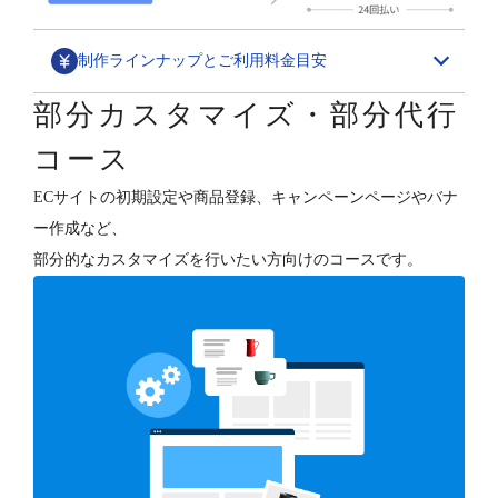
制作ラインナップとご利用料金目安
部分カスタマイズ・部分代行
デザインカスタマイズ
コース
スペシャル構築パッケージ
ECサイトの初期設定や商品登録、キャンペーンページやバナ
1,580,000円～
ー作成など、
ECサイトの“勝ちパターン”を網羅したデザイン構築と、
部分的なカスタマイズを行いたい方向けのコースです。
各種支援（分析・集客・CRM・更新）を行います。
デザインフルカスタマイズ
800,000円～
オーナーさまのご要望に合わせて、ショップデザインを
フルカスタマイズします。
テンプレートベース