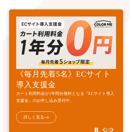
《先着3名》ECサイトリニ
《毎月先着5名》ECサイト
開発・API連携代行サービ
ューアル支援金
導入支援金
ス
カート利用料金1年間無料とECサイト構築費用
カート利用料金が1年間分無料となる『ECサイト導入
標準機能に加えて、業務フローに合わせた外部連携・
10%OFFの『ECサイトサイトリニューアル支援金』受
支援金』のお申し込み受付中。
機能追加などの個別開発を代行するサービスです。
付中。
詳しく見る
詳しく見る
詳しく見る
3/3