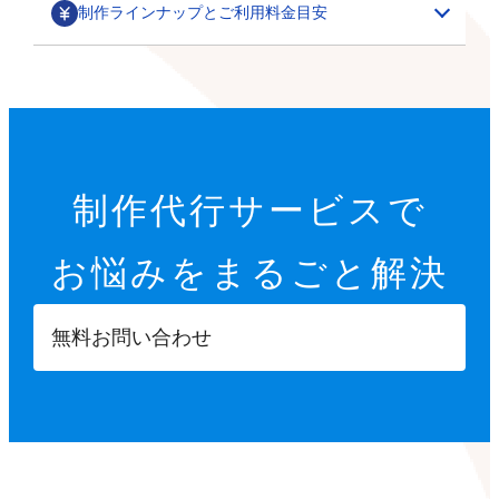
制作ラインナップとご利用料金目安
部分カスタマイズ
基本設定代行
特集ページ・LP作成
200,000円～
オプション設定代行
初期設定代行（9項目）
カテゴリごとの商品一覧や、季節に合わせた期間限定の
制作代行サービスで
22,000円
特集ページ作成を行います。
その他
オプション設定代行
開店に必要な9つの項目を設定します。
お悩みを
まるごと解決
各8,000円～
サムネイル・スライダー作成
GTMタグ設定代行
【設定項目】
ご要望に合わせて、部分的なデザインカスタマイズを行
5,000円～
20,000円～
います。
ショップ情報の登録
無料お問い合わせ
商品ページへ誘導するサムネイルや、商品ページ内に掲
※画像などの素材はオーナーさまにご用意いただきます
Googleタグマネージャーのタグの設計や設置を行いま
特定商取引法に基づく表示設定
載する訴求用の画像を制作します。
す。
配送方法入力
【カスタマイズ項目】
決済方法入力
ポイント設定
スライドショー設定
部分パーツ作成
撮影代行
プライバシーポリシー設定
小カテゴリーの追加
5,000円～
・商品送付・スタジオ撮影
返品ポリシー設定
X（Twitter）/Facebookボタン設置
メニューやカテゴリーに表示させたり、各種ボタンとし
・全国出張撮影