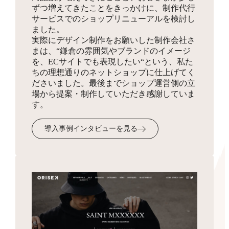
ずつ増えてきたことをきっかけに、制作代行
同梱物
サービスでのショップリニューアルを検討し
お見積り
HTMLサイトマップ作成
ました。
実際にデザイン制作をお願いした制作会社さ
商品を発送する際に同梱する制作物をデザインします。
3,300円
まは、“鎌倉の雰囲気やブランドのイメージ
ショップの全体像となりSEO対策にも有効なサイトマッ
を、ECサイトでも表現したい“という、私た
プを、フリーページを使って作成します。
ちの理想通りのネットショップに仕上げてく
ださいました。最後までショップ運営側の立
場から提案・制作していただき感謝していま
受注・入金・発送メール
す。
テンプレ作成
3,300円
導入事例インタビューを見る
お客様へ送付するメール文面のフォーマットを作成・設
定します。