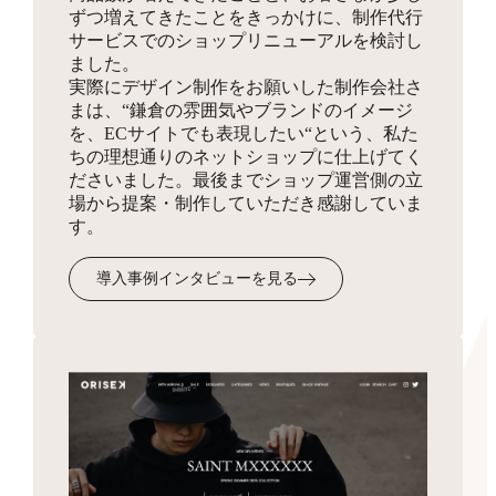
ずつ増えてきたことをきっかけに、制作代行
同梱物
サービスでのショップリニューアルを検討し
お見積り
HTMLサイトマップ作成
ました。
実際にデザイン制作をお願いした制作会社さ
商品を発送する際に同梱する制作物をデザインします。
3,300円
まは、“鎌倉の雰囲気やブランドのイメージ
ショップの全体像となりSEO対策にも有効なサイトマッ
を、ECサイトでも表現したい“という、私た
プを、フリーページを使って作成します。
ちの理想通りのネットショップに仕上げてく
ださいました。最後までショップ運営側の立
場から提案・制作していただき感謝していま
受注・入金・発送メール
す。
テンプレ作成
3,300円
導入事例インタビューを見る
お客様へ送付するメール文面のフォーマットを作成・設
定します。