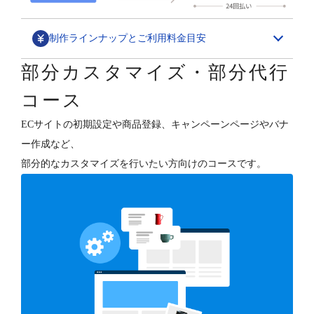
制作ラインナップとご利用料金目安
部分カスタマイズ・部分代行
デザインカスタマイズ
コース
スペシャル構築パッケージ
ECサイトの初期設定や商品登録、キャンペーンページやバナ
1,580,000円～
ー作成など、
ECサイトの“勝ちパターン”を網羅したデザイン構築と、
部分的なカスタマイズを行いたい方向けのコースです。
各種支援（分析・集客・CRM・更新）を行います。
デザインフルカスタマイズ
800,000円～
オーナーさまのご要望に合わせて、ショップデザインを
フルカスタマイズします。
テンプレートベース