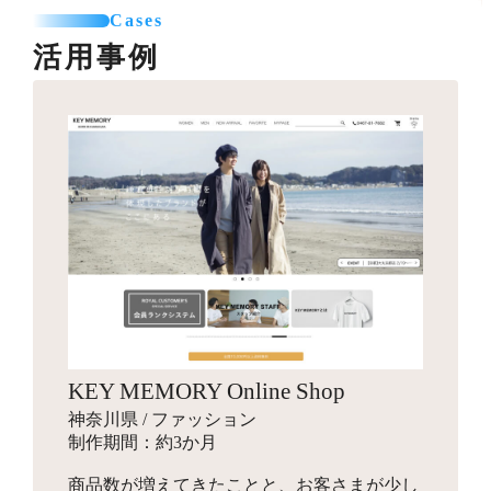
カテゴリー登録
SNSエリア設置
て利用可能なパーツを制作します。
Cases
お見積り
商品登録（5点まで）
グローバルナビ編集（1メニュー）
活用事例
プロのカメラマンが、商品・モデル・イメージ撮影を行
送料一覧表テーブル作成
います。動画撮影にも対応可能です。指定のスタジオへ
バナー作成
カレンダー設置
引っ越しオプション
商品を送付して行う撮影と、全国出張撮影から選べま
10,000円～
バナー作成・設置
お見積り
す。
スライドショー用のバナーや特集ページ、LPへ遷移させ
その他
他カートサービスからの引っ越しを代行します。
るための画像を制作します。
インフルエンサーギフティング
独自ドメイン設定
88,000円～
ロゴ作成
16,500円～
ショップの商品をインフルエンサーがSNSでPR投稿する
お見積り
ご希望のドメインに設定します。
手配を行い、幅広いインプレッションの獲得を目指しま
会社名やサービス、商品に使用するロゴマークをデザイ
す。
ンします。
商品登録
パッケージデザイン
お見積り
検索エンジン対策パック
KEY MEMORY Online Shop
お見積り
新規商品登録、引っ越しでの登録など、ご状況に合わせ
10,000円～
神奈川県 / ファッション
た商品設定代行を行います。
商品のパッケージやロゴ画像、ブランディングデザイン
検索エンジン対策ワード入力
制作期間：約3か月
を行います。
メタタグ入力
商品数が増えてきたことと、お客さまが少し
Search Consoleの設定