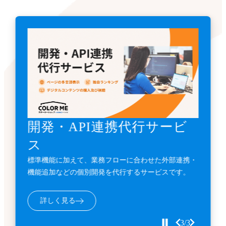
《先着3名》ECサイトリニ
《毎月先着5名》ECサイト
開発・API連携代行サービ
ューアル支援金
導入支援金
ス
カート利用料金1年間無料とECサイト構築費用
カート利用料金が1年間分無料となる『ECサイト導入
標準機能に加えて、業務フローに合わせた外部連携・
10%OFFの『ECサイトサイトリニューアル支援金』受
支援金』のお申し込み受付中。
機能追加などの個別開発を代行するサービスです。
付中。
詳しく見る
詳しく見る
詳しく見る
3/3