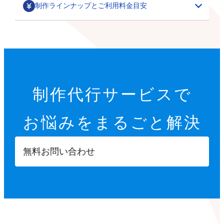
制作ラインナップとご利用料金目安
部分カスタマイズ
基本設定代行
特集ページ・LP作成
200,000円～
オプション設定代行
初期設定代行（9項目）
カテゴリごとの商品一覧や、季節に合わせた期間限定の
制作代行サービスで
22,000円
特集ページ作成を行います。
その他
オプション設定代行
開店に必要な9つの項目を設定します。
お悩みを
まるごと解決
各8,000円～
サムネイル・スライダー作成
GTMタグ設定代行
【設定項目】
ご要望に合わせて、部分的なデザインカスタマイズを行
5,000円～
20,000円～
います。
ショップ情報の登録
無料お問い合わせ
商品ページへ誘導するサムネイルや、商品ページ内に掲
※画像などの素材はオーナーさまにご用意いただきます
Googleタグマネージャーのタグの設計や設置を行いま
特定商取引法に基づく表示設定
載する訴求用の画像を制作します。
す。
配送方法入力
【カスタマイズ項目】
決済方法入力
ポイント設定
スライドショー設定
部分パーツ作成
撮影代行
プライバシーポリシー設定
小カテゴリーの追加
5,000円～
・商品送付・スタジオ撮影
返品ポリシー設定
X（Twitter）/Facebookボタン設置
メニューやカテゴリーに表示させたり、各種ボタンとし
・全国出張撮影