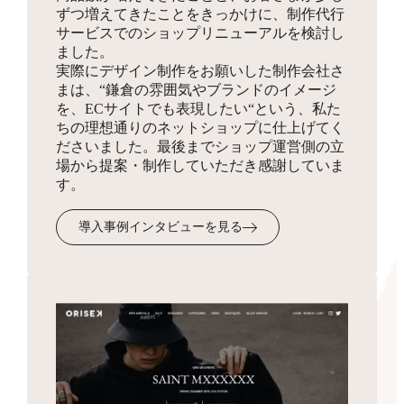
ずつ増えてきたことをきっかけに、制作代行
同梱物
サービスでのショップリニューアルを検討し
お見積り
HTMLサイトマップ作成
ました。
実際にデザイン制作をお願いした制作会社さ
商品を発送する際に同梱する制作物をデザインします。
3,300円
まは、“鎌倉の雰囲気やブランドのイメージ
ショップの全体像となりSEO対策にも有効なサイトマッ
を、ECサイトでも表現したい“という、私た
プを、フリーページを使って作成します。
ちの理想通りのネットショップに仕上げてく
ださいました。最後までショップ運営側の立
場から提案・制作していただき感謝していま
受注・入金・発送メール
す。
テンプレ作成
3,300円
導入事例インタビューを見る
お客様へ送付するメール文面のフォーマットを作成・設
定します。