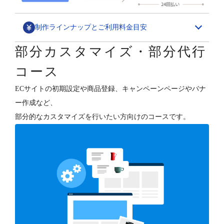
制作ラインナップとご利用料金目安
部分カスタマイズ・部分代行
デザインカスタマイズ
コース
スペシャル構築パッケージ
ECサイトの初期設定や商品登録、キャンペーンページやバナ
1,580,000円～
ー作成など、
ECサイトの“勝ちパターン”を網羅したデザイン構築と、
部分的なカスタマイズを行いたい方向けのコースです。
各種支援（分析・集客・CRM・更新）を行います。
デザインフルカスタマイズ
800,000円～
オーナーさまのご要望に合わせて、ショップデザインを
フルカスタマイズします。
テンプレートベース