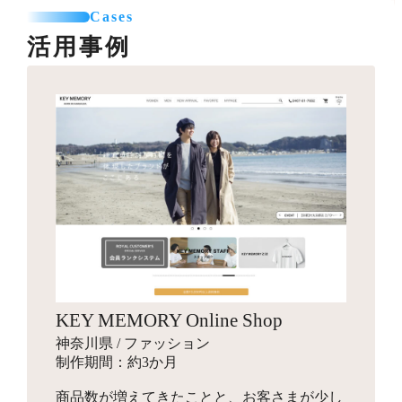
カテゴリー登録
SNSエリア設置
て利用可能なパーツを制作します。
Cases
お見積り
商品登録（5点まで）
グローバルナビ編集（1メニュー）
活用事例
プロのカメラマンが、商品・モデル・イメージ撮影を行
送料一覧表テーブル作成
います。動画撮影にも対応可能です。指定のスタジオへ
バナー作成
カレンダー設置
引っ越しオプション
商品を送付して行う撮影と、全国出張撮影から選べま
10,000円～
バナー作成・設置
お見積り
す。
スライドショー用のバナーや特集ページ、LPへ遷移させ
その他
他カートサービスからの引っ越しを代行します。
るための画像を制作します。
インフルエンサーギフティング
独自ドメイン設定
88,000円～
ロゴ作成
16,500円～
ショップの商品をインフルエンサーがSNSでPR投稿する
お見積り
ご希望のドメインに設定します。
手配を行い、幅広いインプレッションの獲得を目指しま
会社名やサービス、商品に使用するロゴマークをデザイ
す。
ンします。
商品登録
パッケージデザイン
お見積り
検索エンジン対策パック
KEY MEMORY Online Shop
お見積り
新規商品登録、引っ越しでの登録など、ご状況に合わせ
10,000円～
神奈川県 / ファッション
た商品設定代行を行います。
商品のパッケージやロゴ画像、ブランディングデザイン
検索エンジン対策ワード入力
制作期間：約3か月
を行います。
メタタグ入力
商品数が増えてきたことと、お客さまが少し
Search Consoleの設定