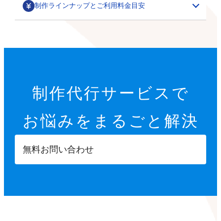
制作ラインナップとご利用料金目安
部分カスタマイズ
基本設定代行
特集ページ・LP作成
200,000円～
オプション設定代行
初期設定代行（9項目）
カテゴリごとの商品一覧や、季節に合わせた期間限定の
制作代行サービスで
22,000円
特集ページ作成を行います。
その他
オプション設定代行
開店に必要な9つの項目を設定します。
お悩みを
まるごと解決
各8,000円～
サムネイル・スライダー作成
GTMタグ設定代行
【設定項目】
ご要望に合わせて、部分的なデザインカスタマイズを行
5,000円～
20,000円～
います。
ショップ情報の登録
無料お問い合わせ
商品ページへ誘導するサムネイルや、商品ページ内に掲
※画像などの素材はオーナーさまにご用意いただきます
Googleタグマネージャーのタグの設計や設置を行いま
特定商取引法に基づく表示設定
載する訴求用の画像を制作します。
す。
配送方法入力
【カスタマイズ項目】
決済方法入力
ポイント設定
スライドショー設定
部分パーツ作成
撮影代行
プライバシーポリシー設定
小カテゴリーの追加
5,000円～
・商品送付・スタジオ撮影
返品ポリシー設定
X（Twitter）/Facebookボタン設置
メニューやカテゴリーに表示させたり、各種ボタンとし
・全国出張撮影