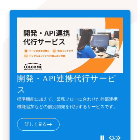
《先着3名》ECサイトリニ
《毎月先着5名》ECサイト
開発・API連携代行サービ
ューアル支援金
導入支援金
ス
カート利用料金1年間無料とECサイト構築費用
カート利用料金が1年間分無料となる『ECサイト導入
標準機能に加えて、業務フローに合わせた外部連携・
10%OFFの『ECサイトサイトリニューアル支援金』受
支援金』のお申し込み受付中。
機能追加などの個別開発を代行するサービスです。
付中。
詳しく見る
詳しく見る
詳しく見る
3/3