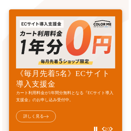
《先着3名》ECサイトリニ
《毎月先着5名》ECサイト
開発・API連携代行サービ
ューアル支援金
導入支援金
ス
カート利用料金1年間無料とECサイト構築費用
カート利用料金が1年間分無料となる『ECサイト導入
標準機能に加えて、業務フローに合わせた外部連携・
10%OFFの『ECサイトサイトリニューアル支援金』受
支援金』のお申し込み受付中。
機能追加などの個別開発を代行するサービスです。
付中。
詳しく見る
詳しく見る
詳しく見る
2/3