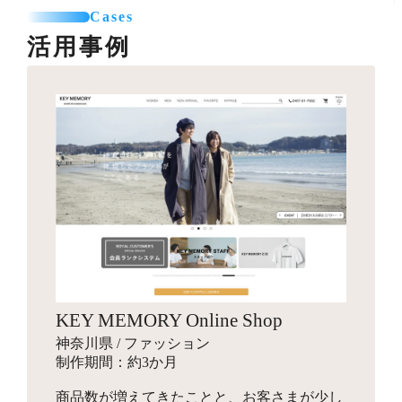
カテゴリー登録
SNSエリア設置
て利用可能なパーツを制作します。
Cases
お見積り
商品登録（5点まで）
グローバルナビ編集（1メニュー）
活用事例
プロのカメラマンが、商品・モデル・イメージ撮影を行
送料一覧表テーブル作成
います。動画撮影にも対応可能です。指定のスタジオへ
バナー作成
カレンダー設置
引っ越しオプション
商品を送付して行う撮影と、全国出張撮影から選べま
10,000円～
バナー作成・設置
お見積り
す。
スライドショー用のバナーや特集ページ、LPへ遷移させ
その他
他カートサービスからの引っ越しを代行します。
るための画像を制作します。
インフルエンサーギフティング
独自ドメイン設定
88,000円～
ロゴ作成
16,500円～
ショップの商品をインフルエンサーがSNSでPR投稿する
お見積り
ご希望のドメインに設定します。
手配を行い、幅広いインプレッションの獲得を目指しま
会社名やサービス、商品に使用するロゴマークをデザイ
す。
ンします。
商品登録
パッケージデザイン
お見積り
検索エンジン対策パック
KEY MEMORY Online Shop
お見積り
新規商品登録、引っ越しでの登録など、ご状況に合わせ
10,000円～
神奈川県 / ファッション
た商品設定代行を行います。
商品のパッケージやロゴ画像、ブランディングデザイン
検索エンジン対策ワード入力
制作期間：約3か月
を行います。
メタタグ入力
商品数が増えてきたことと、お客さまが少し
Search Consoleの設定