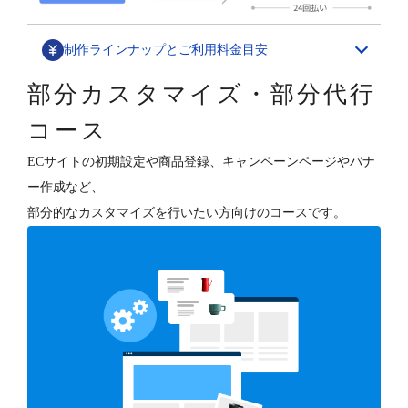
制作ラインナップとご利用料金目安
部分カスタマイズ・部分代行
デザインカスタマイズ
コース
スペシャル構築パッケージ
ECサイトの初期設定や商品登録、キャンペーンページやバナ
1,580,000円～
ー作成など、
ECサイトの“勝ちパターン”を網羅したデザイン構築と、
部分的なカスタマイズを行いたい方向けのコースです。
各種支援（分析・集客・CRM・更新）を行います。
デザインフルカスタマイズ
800,000円～
オーナーさまのご要望に合わせて、ショップデザインを
フルカスタマイズします。
テンプレートベース