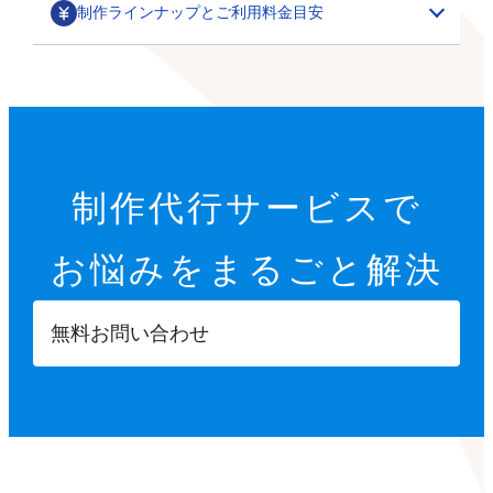
制作ラインナップとご利用料金目安
部分カスタマイズ
基本設定代行
特集ページ・LP作成
200,000円～
オプション設定代行
初期設定代行（9項目）
カテゴリごとの商品一覧や、季節に合わせた期間限定の
制作代行サービスで
22,000円
特集ページ作成を行います。
その他
オプション設定代行
開店に必要な9つの項目を設定します。
お悩みを
まるごと解決
各8,000円～
サムネイル・スライダー作成
GTMタグ設定代行
【設定項目】
ご要望に合わせて、部分的なデザインカスタマイズを行
5,000円～
20,000円～
います。
ショップ情報の登録
無料お問い合わせ
商品ページへ誘導するサムネイルや、商品ページ内に掲
※画像などの素材はオーナーさまにご用意いただきます
Googleタグマネージャーのタグの設計や設置を行いま
特定商取引法に基づく表示設定
載する訴求用の画像を制作します。
す。
配送方法入力
【カスタマイズ項目】
決済方法入力
ポイント設定
スライドショー設定
部分パーツ作成
撮影代行
プライバシーポリシー設定
小カテゴリーの追加
5,000円～
・商品送付・スタジオ撮影
返品ポリシー設定
X（Twitter）/Facebookボタン設置
メニューやカテゴリーに表示させたり、各種ボタンとし
・全国出張撮影