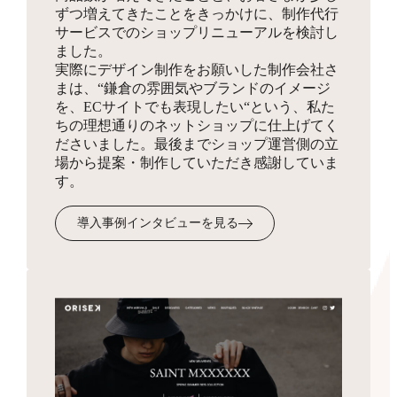
ずつ増えてきたことをきっかけに、制作代行
同梱物
サービスでのショップリニューアルを検討し
お見積り
HTMLサイトマップ作成
ました。
実際にデザイン制作をお願いした制作会社さ
商品を発送する際に同梱する制作物をデザインします。
3,300円
まは、“鎌倉の雰囲気やブランドのイメージ
ショップの全体像となりSEO対策にも有効なサイトマッ
を、ECサイトでも表現したい“という、私た
プを、フリーページを使って作成します。
ちの理想通りのネットショップに仕上げてく
ださいました。最後までショップ運営側の立
場から提案・制作していただき感謝していま
受注・入金・発送メール
す。
テンプレ作成
3,300円
導入事例インタビューを見る
お客様へ送付するメール文面のフォーマットを作成・設
定します。