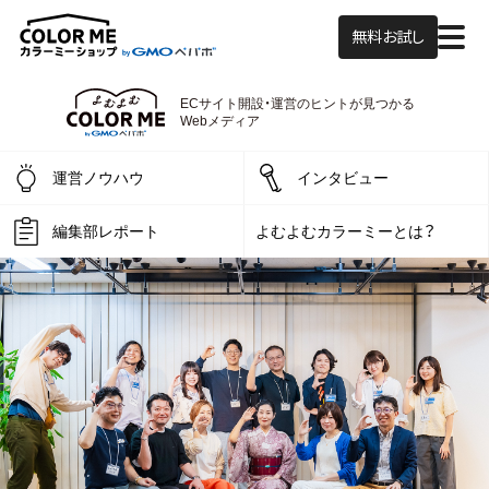
無料お試し
ECサイト開設・運営の
ヒントが見つかる
よむよむカラーミー
Webメディア
運営ノウハウ
インタビュー
編集部レポート
よむよむカラーミーとは？