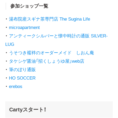
参加ショップ一覧
・
湯布院産スギナ茶専門店 The Sugina Life
・
microapartment
・
アンティークシルバーと懐中時計の通販 SILVER-
LUG
・
うそつき襦袢のオーダーメイド しおん庵
・
タケシゲ醤油「招くしょうゆ屋」web店
・
筆のぼり通販
・
HO SOCCER
・
erebos
Cartyスタート！