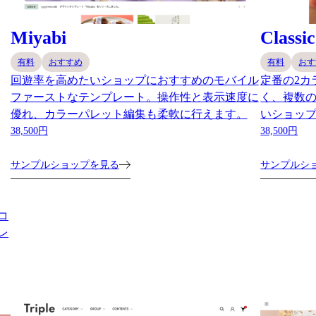
Miyabi
Classic
有料
おすすめ
有料
おす
回遊率を高めたいショップにおすすめのモバイル
定番の2カ
ファーストなテンプレート。操作性と表示速度に
く、複数
優れ、カラーパレット編集も柔軟に行えます。
いショッ
38,500円
38,500円
サンプルショップを見る
サンプルシ
コ
レ