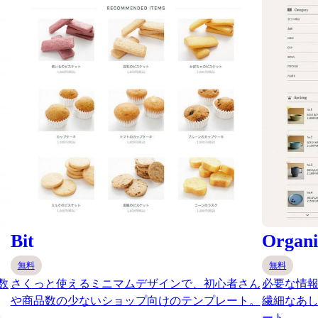
Bit
Organi
無料
無料
数
さくっと使えるミニマムデザインで、初心者さん
必要な情報
や商品数の少ないショップ向けのテンプレート。
繊細なあ
ート。