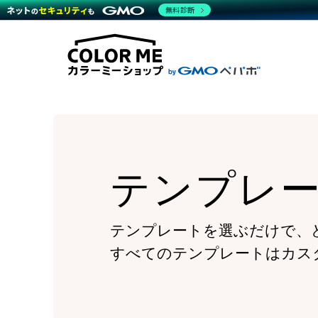
商材一覧を見る
無料診断
Wor
代行
運営サポート
機能一覧を見る
プラ
越境
料金
事例
デザ
事例
サポート一覧を見る
プレ
ブラ
事例
設定
プラン・料金一覧を見る
ラー
お役立ち資料を見る
さま
ショ
開発
レギ
売上
ショ
テンプレ
顧客
モバ
複数
テンプレートを選ぶだけで、
すべてのテンプレートはカス