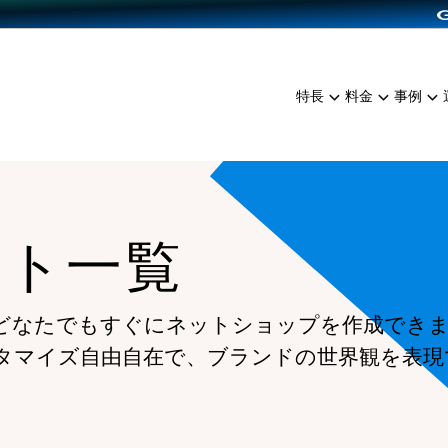
dPress導入
雑貨販売
サービスを見る
運営ノウハウを見る
ンを見る
プランを比較する
EC（海外販売）
を見る
事例資料をみる
イン制作代行
イベント・セミナー
ミアム
料金シミュレーション
特長
料金
事例
ンディングの強化
インタビュー
食品
代行
コミュニティイベントCart
ジ
他社サービスとの比較
ざまな販売方法
ップ事例
ファッション
・API連携代行
よむよむカラーミー
ュラー
につながる集客
雑貨
YouTubeチャンネル
ッピングカート
ート一覧
ロイヤリティを向上
イルアプリ
店舗との連携
どなたでもすぐにネットショップを作成でき
タマイズ自由自在で、ブランドの世界観を表現