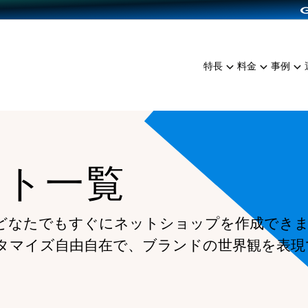
dPress導入
雑貨販売
サービスを見る
運営ノウハウを見る
ンを見る
プランを比較する
EC（海外販売）
を見る
事例資料をみる
イン制作代行
イベント・セミナー
ミアム
料金シミュレーション
特長
料金
事例
ンディングの強化
インタビュー
食品
代行
コミュニティイベントCart
ジ
他社サービスとの比較
ざまな販売方法
ップ事例
ファッション
・API連携代行
よむよむカラーミー
ュラー
につながる集客
雑貨
YouTubeチャンネル
ッピングカート
ート一覧
ロイヤリティを向上
イルアプリ
店舗との連携
どなたでもすぐにネットショップを作成でき
タマイズ自由自在で、ブランドの世界観を表現