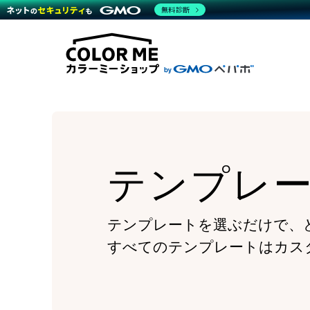
商材一覧を見る
無料診断
Wor
代行
運営サポート
機能一覧を見る
プラ
越境
料金
事例
デザ
事例
サポート一覧を見る
プレ
ブラ
事例
設定
プラン・料金一覧を見る
ラー
お役立ち資料を見る
さま
ショ
開発
レギ
売上
ショ
テンプレ
顧客
モバ
複数
テンプレートを選ぶだけで、
すべてのテンプレートはカス