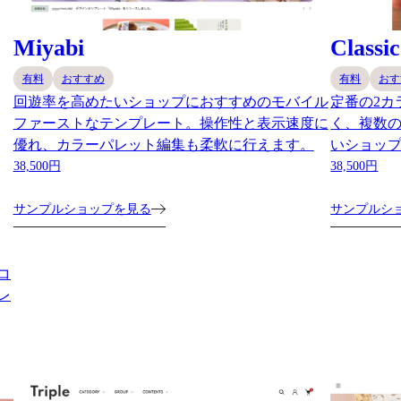
Miyabi
Classic
有料
おすすめ
有料
おす
回遊率を高めたいショップにおすすめのモバイル
定番の2カ
ファーストなテンプレート。操作性と表示速度に
く、複数
優れ、カラーパレット編集も柔軟に行えます。
いショッ
38,500円
38,500円
サンプルショップを見る
サンプルシ
コ
レ