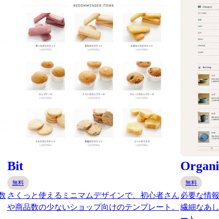
Bit
Organi
無料
無料
数
さくっと使えるミニマムデザインで、初心者さん
必要な情報
や商品数の少ないショップ向けのテンプレート。
繊細なあ
ート。