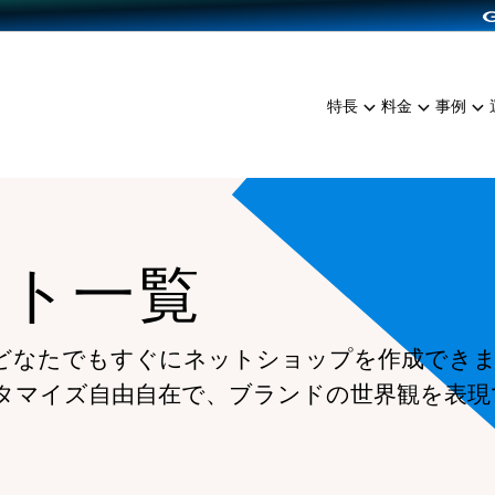
dPress導入
雑貨販売
サービスを見る
運営ノウハウを見る
ンを見る
プランを比較する
EC（海外販売）
を見る
事例資料をみる
イン制作代行
イベント・セミナー
ミアム
料金シミュレーション
特長
料金
事例
ンディングの強化
インタビュー
食品
代行
コミュニティイベントCart
ジ
他社サービスとの比較
ざまな販売方法
ップ事例
ファッション
・API連携代行
よむよむカラーミー
ュラー
につながる集客
雑貨
YouTubeチャンネル
ッピングカート
ート一覧
ロイヤリティを向上
イルアプリ
店舗との連携
どなたでもすぐにネットショップを作成でき
タマイズ自由自在で、ブランドの世界観を表現