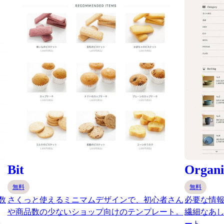
Bit
Organi
無料
無料
数
さくっと使えるミニマムデザインで、初心者さん
必要な情報
や商品数の少ないショップ向けのテンプレート。
繊細なあ
ート。