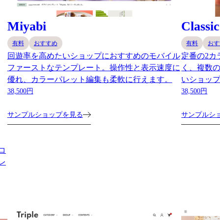
Miyabi
Classic
有料
おすすめ
有料
おす
回遊率を高めたいショップにおすすめのモバイル
定番の2カ
ファーストなテンプレート。操作性と表示速度に
く、複数
優れ、カラーパレット編集も柔軟に行えます。
いショッ
38,500円
38,500円
サンプルショップを見る
サンプルシ
コ
レ