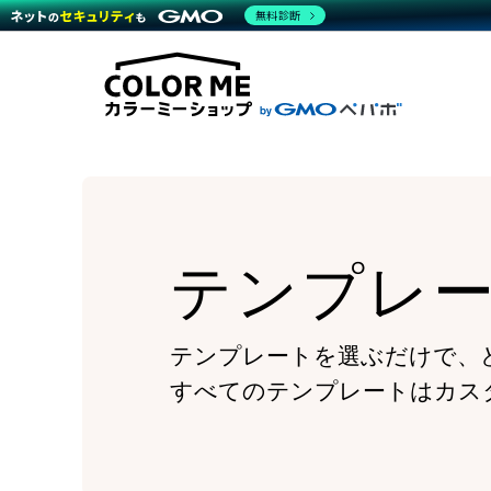
商材一覧を見る
無料診断
Wor
代行
運営サポート
機能一覧を見る
プラ
越境
料金
事例
デザ
事例
サポート一覧を見る
プレ
ブラ
事例
設定
プラン・料金一覧を見る
ラー
お役立ち資料を見る
さま
ショ
開発
レギ
売上
ショ
テンプレ
顧客
モバ
複数
テンプレートを選ぶだけで、
すべてのテンプレートはカス