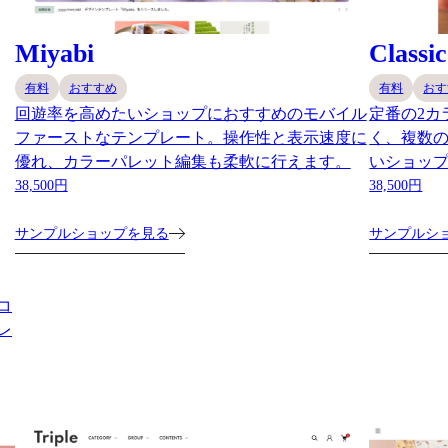
Miyabi
Classic
有料
おすすめ
有料
おす
回遊率を高めたいショップにおすすめのモバイル
定番の2カ
ファーストなテンプレート。操作性と表示速度に
く、複数
優れ、カラーパレット編集も柔軟に行えます。
いショッ
38,500円
38,500円
サンプルショップを見る
サンプルシ
コ
レ