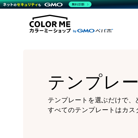
商材一覧を見る
無料診断
Wor
代行
運営サポート
機能一覧を見る
プラ
越境
料金
事例
デザ
事例
サポート一覧を見る
プレ
ブラ
事例
設定
プラン・料金一覧を見る
ラー
お役立ち資料を見る
さま
ショ
開発
レギ
売上
ショ
テンプレ
顧客
モバ
複数
テンプレートを選ぶだけで、
すべてのテンプレートはカス