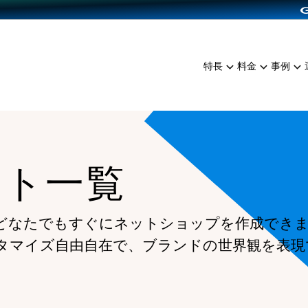
dPress導入
雑貨販売
サービスを見る
運営ノウハウを見る
ンを見る
プランを比較する
EC（海外販売）
を見る
事例資料をみる
イン制作代行
イベント・セミナー
ミアム
料金シミュレーション
特長
料金
事例
ンディングの強化
インタビュー
食品
代行
コミュニティイベントCart
ジ
他社サービスとの比較
ざまな販売方法
ップ事例
ファッション
・API連携代行
よむよむカラーミー
ュラー
につながる集客
雑貨
YouTubeチャンネル
ッピングカート
ート一覧
ロイヤリティを向上
イルアプリ
店舗との連携
どなたでもすぐにネットショップを作成でき
タマイズ自由自在で、ブランドの世界観を表現