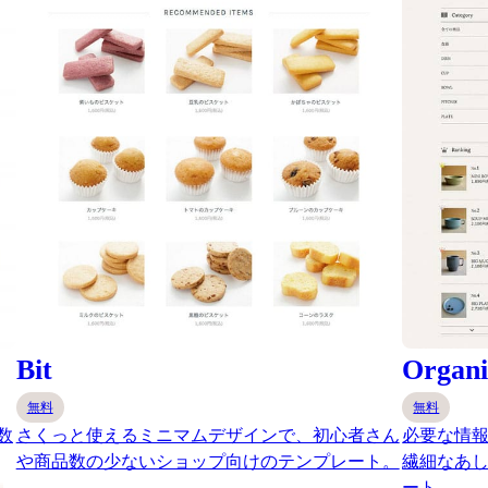
Bit
Organi
無料
無料
数
さくっと使えるミニマムデザインで、初心者さん
必要な情報
や商品数の少ないショップ向けのテンプレート。
繊細なあ
ート。