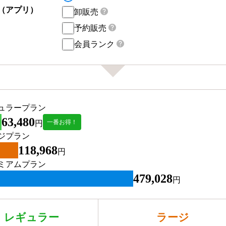
（アプリ）
卸販売
予約販売
会員ランク
ュラープラン
63,480
一番お得！
円
ジプラン
118,968
円
ミアムプラン
479,028
円
レギュラー
ラージ