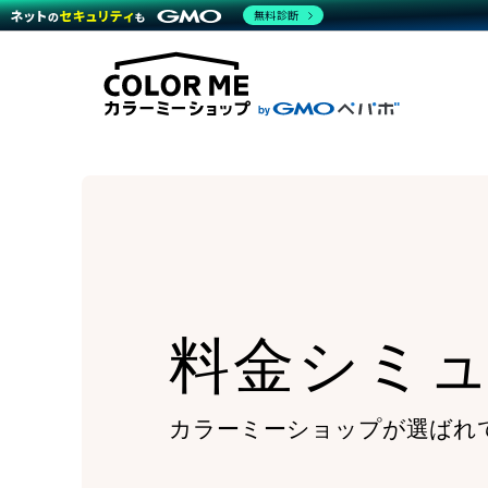
商材一覧を見る
無料診断
Wor
代行
運営サポート
機能一覧を見る
プラ
越境
料金
事例
デザ
事例
サポート一覧を見る
プレ
ブラ
事例
設定
プラン・料金一覧を見る
ラー
お役立ち資料を見る
さま
ショ
開発
レギ
売上
ショ
顧客
モバ
料金シミ
複数
カラーミーショップが
選ばれ