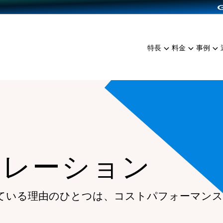
dPress導入
雑貨販売
サービスを見る
運営ノウハウを見る
ンを見る
プランを比較する
EC（海外販売）
を見る
事例資料をみる
イン制作代行
イベント・セミナー
ミアム
料金シミュレーション
特長
料金
事例
ンディングの強化
インタビュー
食品
代行
コミュニティイベントCart
ジ
他社サービスとの比較
ざまな販売方法
ップ事例
ファッション
・API連携代行
よむよむカラーミー
ュラー
につながる集客
雑貨
YouTubeチャンネル
ッピングカート
ロイヤリティを向上
イルアプリ
ュレーション
店舗との連携
ている理由のひとつは、
コストパフォーマンス