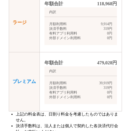
年額合計
118,968
円
内訳
ラージ
月額利用料
9,914
円
決済手数料
319
円
有料アプリ利用料
0
円
外部ドメイン利用料
0
円
年額合計
479,028
円
内訳
プレミアム
月額利用料
39,919
円
決済手数料
319
円
有料アプリ利用料
0
円
外部ドメイン利用料
0
円
上記の料金表は、日割り料金を考慮したものではありま
せん。
決済手数料は、法人または個人で契約した各決済代行会