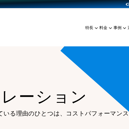
dPress導入
雑貨販売
サービスを見る
運営ノウハウを見る
ンを見る
プランを比較する
EC（海外販売）
を見る
事例資料をみる
イン制作代行
イベント・セミナー
ミアム
料金シミュレーション
特長
料金
事例
ンディングの強化
インタビュー
食品
代行
コミュニティイベントCart
ジ
他社サービスとの比較
ざまな販売方法
ップ事例
ファッション
・API連携代行
よむよむカラーミー
ュラー
につながる集客
雑貨
YouTubeチャンネル
ッピングカート
ロイヤリティを向上
イルアプリ
ュレーション
店舗との連携
ている理由のひとつは、
コストパフォーマンス