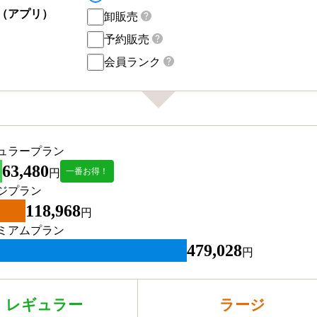
（アプリ）
卸販売
予約販売
会員ランク
ュラープラン
63,480
一番お得！
円
ジプラン
118,968
円
ミアムプラン
479,028
円
レギュラー
ラージ