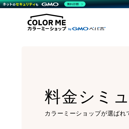
商材一覧を見る
無料診断
Wor
代行
運営サポート
機能一覧を見る
プラ
越境
料金
事例
デザ
事例
サポート一覧を見る
プレ
ブラ
事例
設定
プラン・料金一覧を見る
ラー
お役立ち資料を見る
さま
ショ
開発
レギ
売上
ショ
顧客
モバ
料金シミ
複数
カラーミーショップが
選ばれ