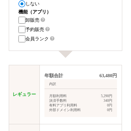
しない
機能（アプリ）
卸販売
予約販売
会員ランク
年額合計
63,480
円
内訳
レギュラー
月額利用料
5,290
円
決済手数料
340
円
有料アプリ利用料
0
円
外部ドメイン利用料
0
円