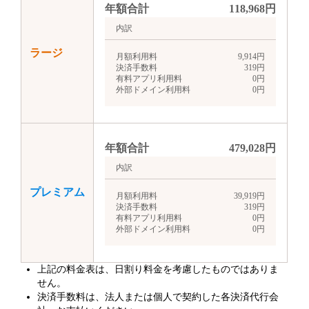
年額合計
118,968
円
内訳
ラージ
月額利用料
9,914
円
決済手数料
319
円
有料アプリ利用料
0
円
外部ドメイン利用料
0
円
年額合計
479,028
円
内訳
プレミアム
月額利用料
39,919
円
決済手数料
319
円
有料アプリ利用料
0
円
外部ドメイン利用料
0
円
上記の料金表は、日割り料金を考慮したものではありま
せん。
決済手数料は、法人または個人で契約した各決済代行会