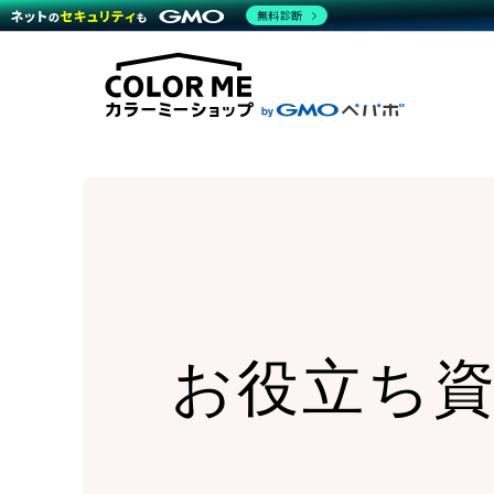
商材一覧を見る
無料診断
Wor
代行
運営サポート
機能一覧を見る
プラ
越境
料金
事例
デザ
事例
サポート一覧を見る
プレ
ブラ
事例
設定
プラン・料金一覧を見る
ラー
お役立ち資料を見る
さま
ショ
開発
レギ
売上
ショ
顧客
モバ
複数
お役立ち