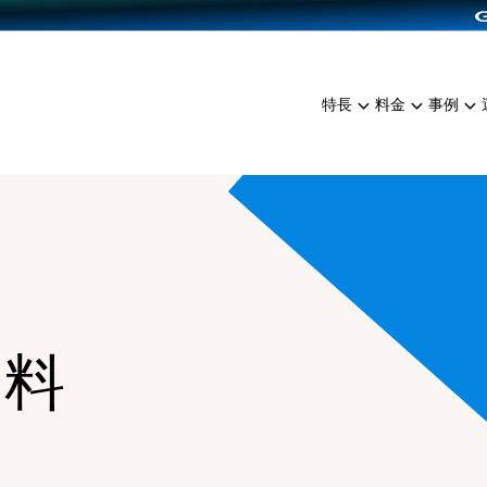
dPress導入
雑貨販売
サービスを見る
運営ノウハウを見る
ンを見る
プランを比較する
EC（海外販売）
を見る
事例資料をみる
イン制作代行
イベント・セミナー
ミアム
料金シミュレーション
特長
料金
事例
ンディングの強化
インタビュー
食品
代行
コミュニティイベントCart
ジ
他社サービスとの比較
ざまな販売方法
ップ事例
ファッション
・API連携代行
よむよむカラーミー
ュラー
につながる集客
雑貨
YouTubeチャンネル
ッピングカート
ロイヤリティを向上
イルアプリ
店舗との連携
資料