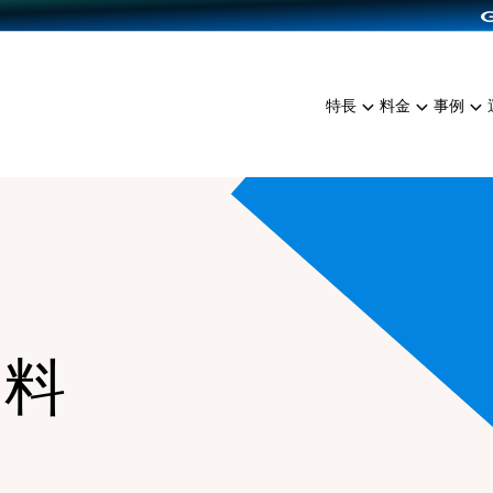
dPress導入
雑貨販売
サービスを見る
運営ノウハウを見る
ンを見る
プランを比較する
EC（海外販売）
を見る
事例資料をみる
イン制作代行
イベント・セミナー
ミアム
料金シミュレーション
特長
料金
事例
ンディングの強化
インタビュー
食品
代行
コミュニティイベントCart
ジ
他社サービスとの比較
ざまな販売方法
ップ事例
ファッション
・API連携代行
よむよむカラーミー
ュラー
につながる集客
雑貨
YouTubeチャンネル
ッピングカート
ロイヤリティを向上
イルアプリ
店舗との連携
資料