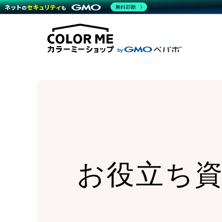
商材一覧を見る
無料診断
Wor
代行
運営サポート
機能一覧を見る
プラ
越境
料金
事例
デザ
事例
サポート一覧を見る
プレ
ブラ
事例
設定
プラン・料金一覧を見る
ラー
お役立ち資料を見る
さま
ショ
開発
レギ
売上
ショ
顧客
モバ
複数
お役立ち