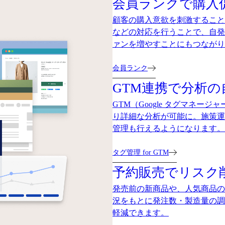
会員ランクで購入
顧客の購入意欲を刺激すること
などの対応を行うことで、自発
ァンを増やすことにもつながり
会員ランク
GTM連携で分析
GTM（Google タグマネ
り詳細な分析が可能に。施策運
管理も行えるようになります。
タグ管理 for GTM
予約販売でリスク
発売前の新商品や、人気商品の
況をもとに発注数・製造量の調
軽減できます。