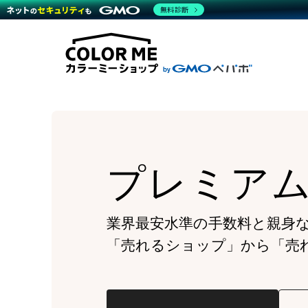
商材一覧を見る
無料診断
Wor
代行
運営サポート
機能一覧を見る
プラ
越境
料金
事例
デザ
事例
サポート一覧を見る
プレ
ブラ
事例
設定
プラン・料金一覧を見る
ラー
お役立ち資料を見る
さま
ショ
開発
レギ
売上
ショ
プレミア
顧客
モバ
複数
業界最安水準の手数料と親身
「売れるショップ」から「売