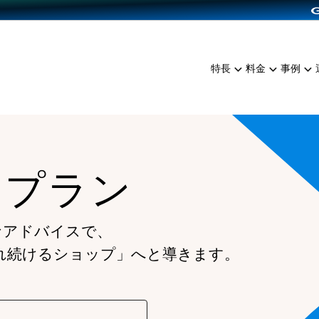
dPress導入
雑貨販売
サービスを見る
運営ノウハウを見る
ンを見る
プランを比較する
EC（海外販売）
を見る
事例資料をみる
イン制作代行
イベント・セミナー
ミアム
料金シミュレーション
特長
料金
事例
ンディングの強化
インタビュー
食品
代行
コミュニティイベントCart
ジ
他社サービスとの比較
ざまな販売方法
ップ事例
ファッション
・API連携代行
よむよむカラーミー
ュラー
につながる集客
雑貨
YouTubeチャンネル
ッピングカート
ムプラン
ロイヤリティを向上
イルアプリ
店舗との連携
なアドバイスで、
れ続けるショップ」へと導きます。