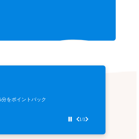
%分をポイントバック
1/1