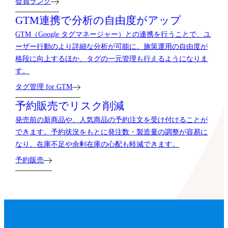
会員ランク
GTM連携で分析の自由度がアップ
GTM（Google タグマネージャー）との連携を行うことで、ユ
ーザー行動のより詳細な分析が可能に。施策運用の自由度が
格段に向上するほか、タグの一元管理も行えるようになりま
す。
タグ管理 for GTM
予約販売でリスク削減
発売前の新商品や、人気商品の予約注文を受け付けることが
できます。予約状況をもとに発注数・製造量の調整が容易に
なり、在庫不足や余剰在庫の心配も軽減できます。
予約販売