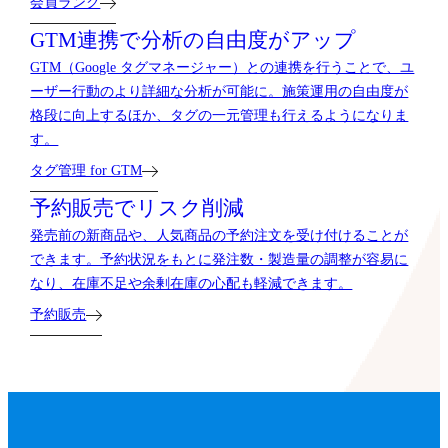
会員ランク
GTM連携で分析の自由度がアップ
GTM（Google タグマネージャー）との連携を行うことで、ユ
ーザー行動のより詳細な分析が可能に。施策運用の自由度が
格段に向上するほか、タグの一元管理も行えるようになりま
す。
タグ管理 for GTM
予約販売でリスク削減
発売前の新商品や、人気商品の予約注文を受け付けることが
できます。予約状況をもとに発注数・製造量の調整が容易に
なり、在庫不足や余剰在庫の心配も軽減できます。
予約販売