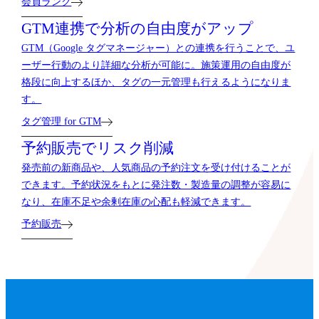
会員ランク
GTM連携で分析の自由度がアップ
GTM（Google タグマネージャー）との連携を行うことで、ユ
ーザー行動のより詳細な分析が可能に。施策運用の自由度が
格段に向上するほか、タグの一元管理も行えるようになりま
す。
タグ管理 for GTM
予約販売でリスク削減
発売前の新商品や、人気商品の予約注文を受け付けることが
できます。予約状況をもとに発注数・製造量の調整が容易に
なり、在庫不足や余剰在庫の心配も軽減できます。
予約販売