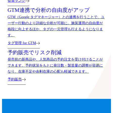
会員ランク
GTM連携で分析の自由度がアップ
GTM（Google タグマネージャー）との連携を行うことで、ユ
ーザー行動のより詳細な分析が可能に。施策運用の自由度が
格段に向上するほか、タグの一元管理も行えるようになりま
す。
タグ管理 for GTM
予約販売でリスク削減
発売前の新商品や、人気商品の予約注文を受け付けることが
できます。予約状況をもとに発注数・製造量の調整が容易に
なり、在庫不足や余剰在庫の心配も軽減できます。
予約販売