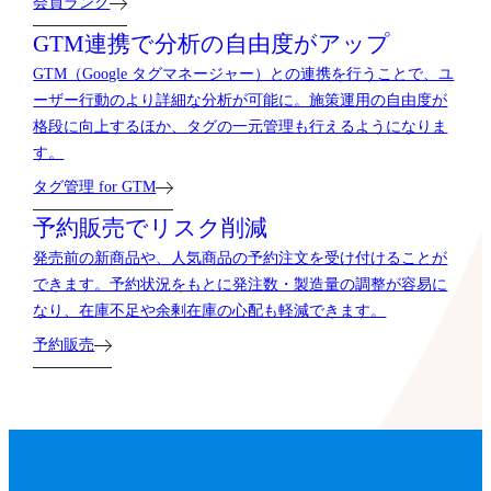
会員ランク
GTM連携で分析の自由度がアップ
GTM（Google タグマネージャー）との連携を行うことで、ユ
ーザー行動のより詳細な分析が可能に。施策運用の自由度が
格段に向上するほか、タグの一元管理も行えるようになりま
す。
タグ管理 for GTM
予約販売でリスク削減
発売前の新商品や、人気商品の予約注文を受け付けることが
できます。予約状況をもとに発注数・製造量の調整が容易に
なり、在庫不足や余剰在庫の心配も軽減できます。
予約販売