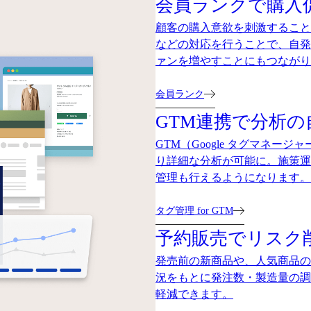
会員ランクで購入
顧客の購入意欲を刺激すること
などの対応を行うことで、自発
ァンを増やすことにもつながり
会員ランク
GTM連携で分析
GTM（Google タグマネ
り詳細な分析が可能に。施策運
管理も行えるようになります。
タグ管理 for GTM
予約販売でリスク
発売前の新商品や、人気商品の
況をもとに発注数・製造量の調
軽減できます。