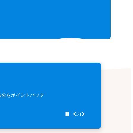
%分をポイントバック
1/1