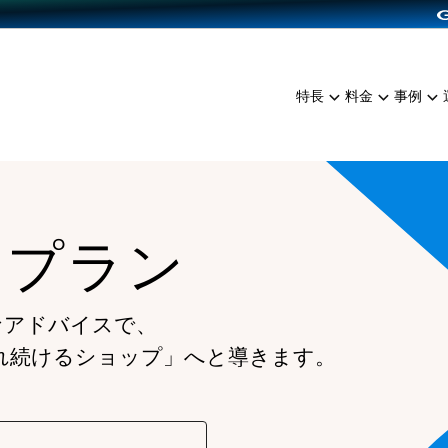
dPress導入
雑貨販売
サービスを見る
運営ノウハウを見る
ンを見る
プランを比較する
EC（海外販売）
を見る
事例資料をみる
イン制作代行
イベント・セミナー
ミアム
料金シミュレーション
特長
料金
事例
ンディングの強化
インタビュー
食品
代行
コミュニティイベントCart
ジ
他社サービスとの比較
ざまな販売方法
ップ事例
ファッション
・API連携代行
よむよむカラーミー
ュラー
につながる集客
雑貨
YouTubeチャンネル
ッピングカート
ムプラン
ロイヤリティを向上
イルアプリ
店舗との連携
なアドバイスで、
れ続けるショップ」へと導きます。