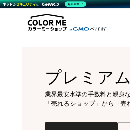
商材一覧を見る
無料診断
Wor
代行
運営サポート
機能一覧を見る
プラ
越境
料金
事例
デザ
事例
サポート一覧を見る
プレ
ブラ
事例
設定
プラン・料金一覧を見る
ラー
お役立ち資料を見る
さま
ショ
開発
レギ
売上
ショ
プレミア
顧客
モバ
複数
業界最安水準の手数料と親身
「売れるショップ」から「売