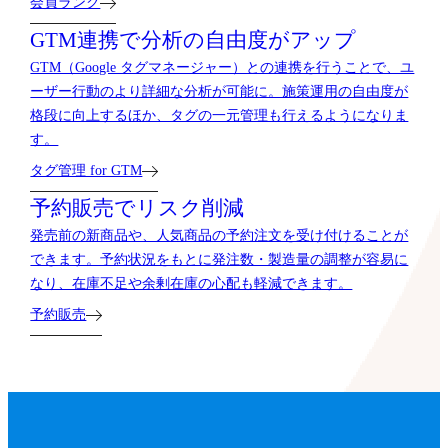
会員ランク
GTM連携で分析の自由度がアップ
GTM（Google タグマネージャー）との連携を行うことで、ユ
ーザー行動のより詳細な分析が可能に。施策運用の自由度が
格段に向上するほか、タグの一元管理も行えるようになりま
す。
タグ管理 for GTM
予約販売でリスク削減
発売前の新商品や、人気商品の予約注文を受け付けることが
できます。予約状況をもとに発注数・製造量の調整が容易に
なり、在庫不足や余剰在庫の心配も軽減できます。
予約販売