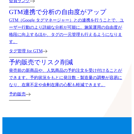
会員ランク
GTM連携で分析の自由度がアップ
GTM（Google タグマネージャー）との連携を行うことで、ユ
ーザー行動のより詳細な分析が可能に。施策運用の自由度が
格段に向上するほか、タグの一元管理も行えるようになりま
す。
タグ管理 for GTM
予約販売でリスク削減
発売前の新商品や、人気商品の予約注文を受け付けることが
できます。予約状況をもとに発注数・製造量の調整が容易に
なり、在庫不足や余剰在庫の心配も軽減できます。
予約販売