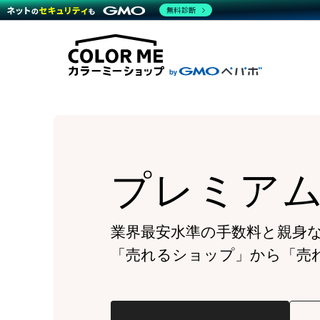
商材一覧を見る
無料診断
Wor
代行
運営サポート
機能一覧を見る
プラ
越境
料金
事例
デザ
事例
サポート一覧を見る
プレ
ブラ
事例
設定
プラン・料金一覧を見る
ラー
お役立ち資料を見る
さま
ショ
開発
レギ
売上
ショ
プレミア
顧客
モバ
複数
業界最安水準の手数料と親身
「売れるショップ」から「売