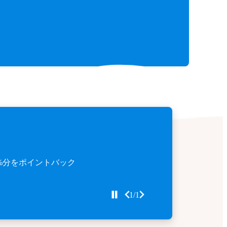
%分をポイントバック
1/1