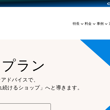
dPress導入
雑貨販売
サービスを見る
運営ノウハウを見る
ンを見る
プランを比較する
EC（海外販売）
を見る
事例資料をみる
イン制作代行
イベント・セミナー
ミアム
料金シミュレーション
特長
料金
事例
ンディングの強化
インタビュー
食品
代行
コミュニティイベントCart
ジ
他社サービスとの比較
ざまな販売方法
ップ事例
ファッション
・API連携代行
よむよむカラーミー
ュラー
につながる集客
雑貨
YouTubeチャンネル
ッピングカート
ムプラン
ロイヤリティを向上
イルアプリ
店舗との連携
なアドバイスで、
れ続けるショップ」へと導きます。