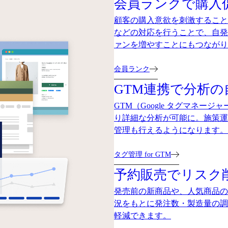
会員ランクで購入
顧客の購入意欲を刺激すること
などの対応を行うことで、自発
ァンを増やすことにもつながり
会員ランク
GTM連携で分析
GTM（Google タグマネ
り詳細な分析が可能に。施策運
管理も行えるようになります。
タグ管理 for GTM
予約販売でリスク
発売前の新商品や、人気商品の
況をもとに発注数・製造量の調
軽減できます。