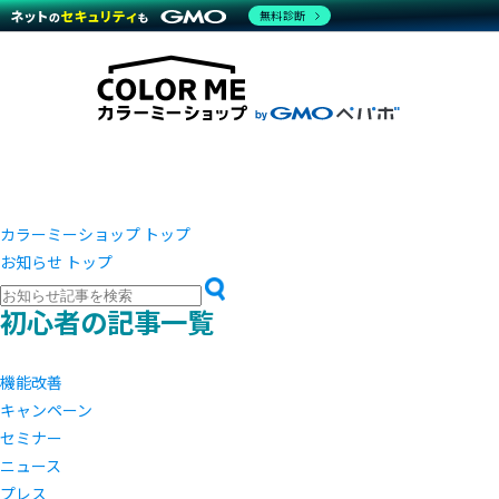
商材一覧を見る
無料診断
越境E
代行
運営サポート
機能一覧を見る
プラ
事例
料金
事例
デザイ
ブラン
サポート一覧を見る
プレミ
事例イ
プラン・料金一覧を見る
設定代
さまざ
お役立ち資料を見る
ラージ
ショッ
開発・
売上に
レギュ
ショッ
カラーミーショップ トップ
お知らせ トップ
顧客ロ
モバイ
初心者の記事一覧
複数店
機能改善
キャンペーン
セミナー
ニュース
プレス