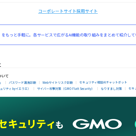
コーポレートサイト
採用サイト
」をもっと手軽に。各サービスで広がるAI機能の取り組みをまとめて紹介して
ついて
セキュリティ相談AIチャットボット
」
パスワード漏洩診断
Webサイトリスク診断
セキ
リティ byイエラエ）
サイバー攻撃対策（GMO Flatt Security）
なりすまし対策