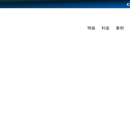
C（海外販売）
雑貨販売
サービスを見る
運営ノウハウを見る
ンを見る
プランを比較する
を見る
事例資料をみる
ン制作代行
イベント・セミナー
ディングの強化
アム
料金シミュレーション
ンタビュー
食品
特長
料金
事例
行
コミュニティイベントCarty
まな販売方法
他社サービスとの比較
プ事例
ファッション
API連携代行
よむよむカラーミー
つながる集客
ラー
雑貨
YouTubeチャンネル
ピングカート
イヤリティを向上
ルアプリ
舗との連携