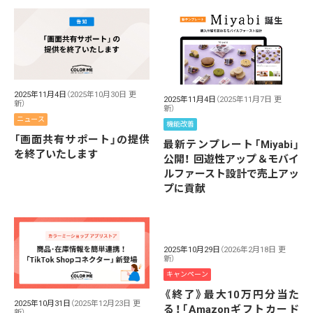
2025年11月4日
（2025年10月30日 更
2025年11月4日
（2025年11月7日 更
新）
新）
ニュース
機能改善
「画面共有サポート」の提供
最新テンプレート「Miyabi」
を終了いたします
公開！ 回遊性アップ＆モバイ
ルファースト設計で売上アッ
プに貢献
2025年10月29日
（2026年2月18日 更
新）
キャンペーン
《終了》最大10万円分当た
2025年10月31日
（2025年12月23日 更
る！「Amazonギフトカード
新）