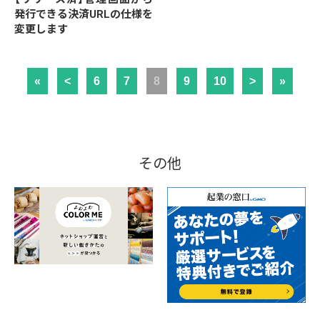
発行できる決済URLの仕様を
変更します
«
<
6
7
8
9
10
>
»
その他