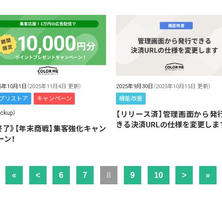
2025年9月30日
（2025年10月15日 更新）
25年10月1日
（2025年11月4日 更新）
機能改善
プリストア
キャンペーン
ickup）
【リリース済】管理画面から発
きる決済URLの仕様を変更しま
終了》【年末商戦】集客強化キャン
ーン！
«
<
6
7
8
9
10
>
»