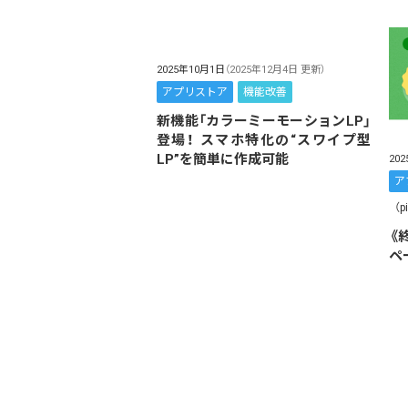
2025年10月1日
（2025年12月4日 更新）
アプリストア
機能改善
新機能「カラーミーモーションLP」
登場！ スマホ特化の“スワイプ型
LP”を簡単に作成可能
20
ア
（p
《
ペ