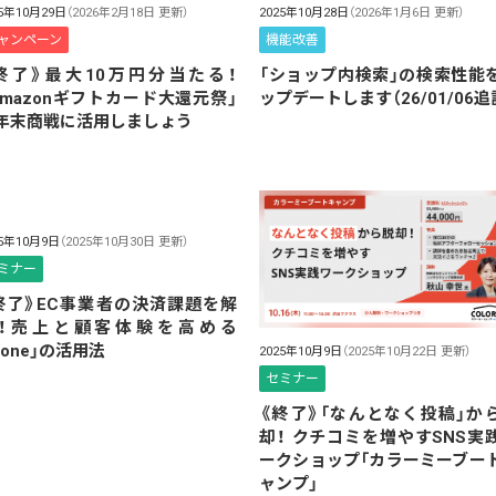
25年10月29日
（2026年2月18日 更新）
2025年10月28日
（2026年1月6日 更新）
ャンペーン
機能改善
終了》最大10万円分当たる！
「ショップ内検索」の検索性能
Amazonギフトカード大還元祭」
ップデートします（26/01/06追
年末商戦に活用しましょう
25年10月9日
（2025年10月30日 更新）
ミナー
終了》EC事業者の決済課題を解
！売上と顧客体験を高める
atone」の活用法
2025年10月9日
（2025年10月22日 更新）
セミナー
《終了》「なんとなく投稿」か
却！ クチコミを増やすSNS実
ークショップ「カラーミーブー
ャンプ」