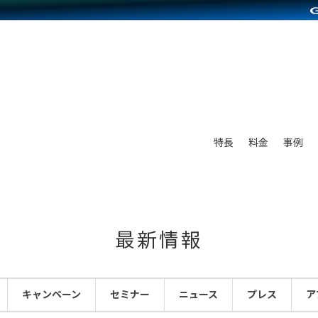
別に見る
業種別に見る
on Pay導入
食品販売
Press導入
ファッション販売
C（海外販売）
雑貨販売
サービスを見る
運営ノウハウを見る
ンを見る
プランを比較する
を見る
事例資料をみる
ン制作代行
イベント・セミナー
ディングの強化
アム
料金シミュレーション
ンタビュー
食品
特長
料金
事例
行
コミュニティイベントCarty
まな販売方法
他社サービスとの比較
プ事例
ファッション
API連携代行
よむよむカラーミー
つながる集客
ラー
雑貨
YouTubeチャンネル
ピングカート
最新情報
イヤリティを向上
ルアプリ
キャンペーン
セミナー
ニュース
プレス
ア
舗との連携