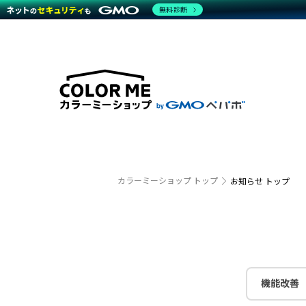
無料診断
特長
特長
Amaz
特長一覧を見る
Word
商材一覧を見る
越境E
代行
運営サポート
機能一覧を見る
プラ
事例
料金
事例
デザイ
ブラン
サポート一覧を見る
プレミ
事例イ
プラン・料金一覧を見る
設定代
さまざ
お役立ち資料を見る
ラージ
ショッ
開発・
売上に
カラーミーショップ トップ
お知らせ トップ
レギュ
ショッ
顧客ロ
モバイ
機能改善
複数店