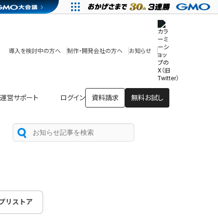
その他
開発中・提供予定の機能
テンプレート一覧
導入を検討中の方へ
制作・開発会社の方へ
お知らせ
アプリストア
ヘルプを見る
ヘルプセンター
運営サポート
ログイン
資料請求
無料お試し
プリストア