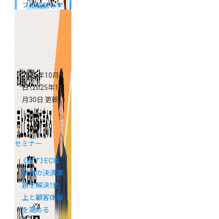
プの秘訣を学
べる「カラー
ミーショップ
説明会」
2025年10月9
日
（2025年10
月30日 更新）
セミナー
《終了》EC事
業者の決済課
題を解決！売
上と顧客体験
を高める