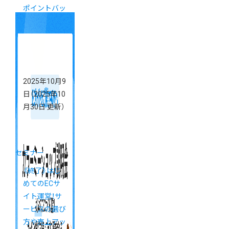
ポイントバッ
ク！
2025年10月9
日
（2025年10
月30日 更新）
セミナー
《終了》はじ
めてのECサ
イト運営！サ
ービスの選び
方や売上アッ