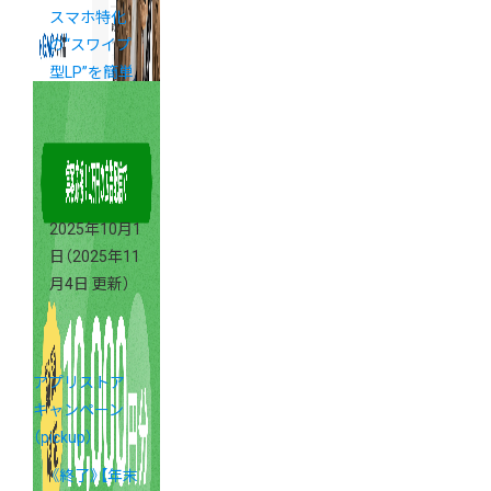
スマホ特化
の“スワイプ
型LP”を簡単
に作成可能
2025年10月1
日
（2025年11
月4日 更新）
アプリストア
キャンペーン
（pickup）
《終了》【年末