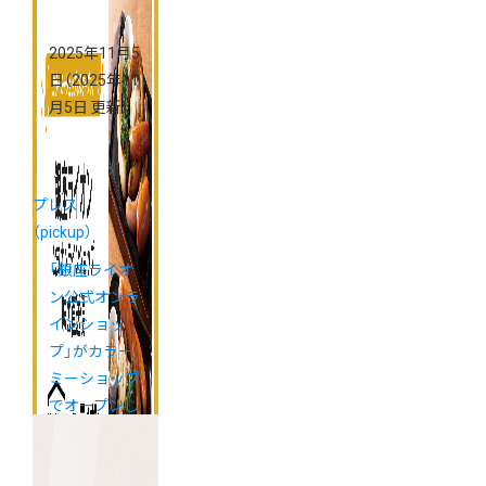
2025年11月5
日
（2025年11
月5日 更新）
プレス
（pickup）
「銀座ライオ
ン公式オンラ
インショッ
プ」がカラー
ミーショップ
でオープンし
ました