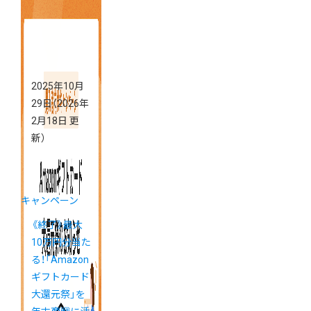
ーショップ」
がアプリスト
アに登場
2025年10月
29日
（2026年
2月18日 更
新）
キャンペーン
《終了》最大
10万円分当た
る！「Amazon
ギフトカード
大還元祭」を