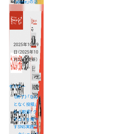
「atone」の活
用法
2025年10月9
日
（2025年10
月22日 更新）
セミナー
《終了》「なん
となく投稿」
から脱却！ ク
チコミを増や
すSNS実践ワ