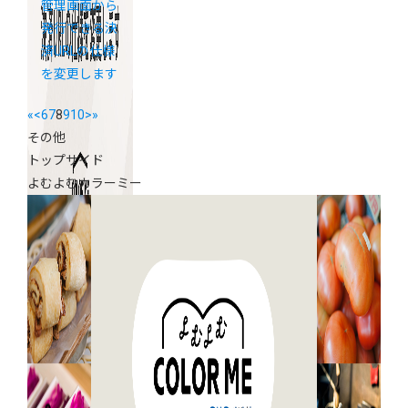
管理画面から
発行できる決
済URLの仕様
を変更します
«
<
6
7
8
9
10
>
»
その他
トップサイド
よむよむカラーミー