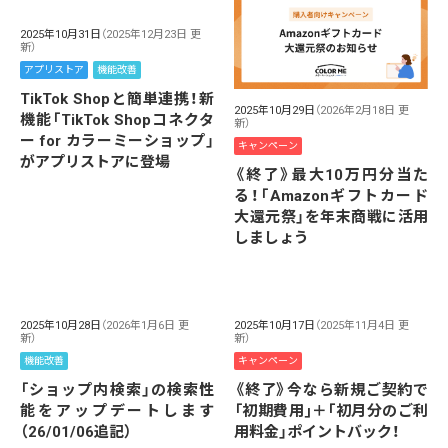
2025年10月31日
（2025年12月23日 更
新）
アプリストア
機能改善
TikTok Shopと簡単連携！新
2025年10月29日
（2026年2月18日 更
機能「TikTok Shopコネクタ
新）
ー for カラーミーショップ」
キャンペーン
がアプリストアに登場
《終了》最大10万円分当た
る！「Amazonギフトカード
大還元祭」を年末商戦に活用
しましょう
2025年10月28日
（2026年1月6日 更
2025年10月17日
（2025年11月4日 更
新）
新）
機能改善
キャンペーン
「ショップ内検索」の検索性
《終了》今なら新規ご契約で
能をアップデートします
「初期費用｣＋｢初月分のご利
（26/01/06追記）
用料金」ポイントバック！