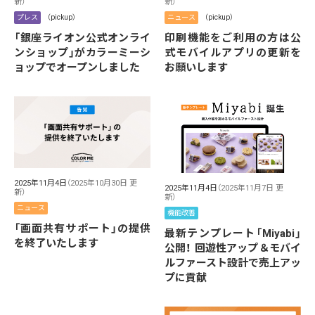
新）
新）
プレス
（pickup）
ニュース
（pickup）
「銀座ライオン公式オンライ
印刷機能をご利用の方は公
ンショップ」がカラーミーシ
式モバイルアプリの更新を
ョップでオープンしました
お願いします
2025年11月4日
（2025年10月30日 更
2025年11月4日
（2025年11月7日 更
新）
新）
ニュース
機能改善
「画面共有サポート」の提供
最新テンプレート「Miyabi」
を終了いたします
公開！ 回遊性アップ＆モバイ
ルファースト設計で売上アッ
プに貢献