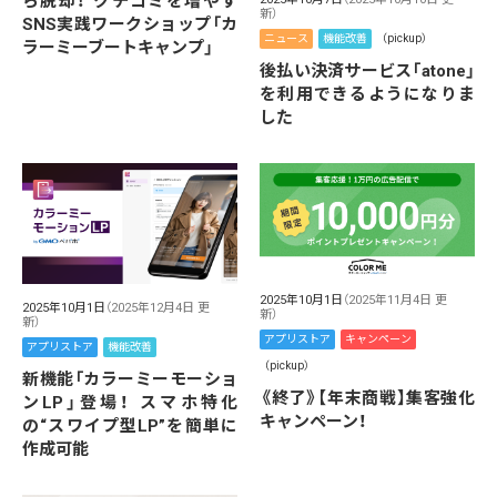
ら脱却！ クチコミを増やす
新）
SNS実践ワークショップ「カ
ニュース
機能改善
（pickup）
ラーミーブートキャンプ」
後払い決済サービス「atone」
を利用できるようになりま
した
2025年10月1日
（2025年11月4日 更
2025年10月1日
（2025年12月4日 更
新）
新）
アプリストア
キャンペーン
アプリストア
機能改善
（pickup）
新機能「カラーミーモーショ
《終了》【年末商戦】集客強化
ンLP」登場！ スマホ特化
キャンペーン！
の“スワイプ型LP”を簡単に
作成可能