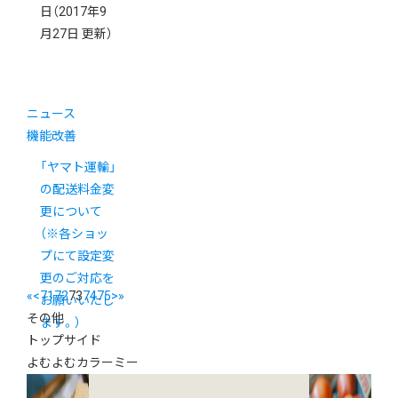
日
（2017年9
月27日 更新）
ニュース
機能改善
「ヤマト運輸」
の配送料金変
更について
（※各ショッ
プにて設定変
更のご対応を
«
<
71
72
73
74
75
>
»
お願いいたし
その他
ます。）
トップサイド
よむよむカラーミー