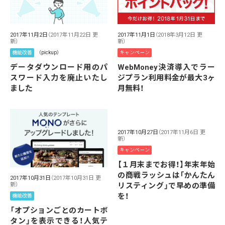
2017年11月1日
（2018年3月12日 更
2017年11月2日
（2017年11月22日 更
新）
新）
キャンペーン
機能改善
（pickup）
WebMoney決済導入でラー
データダウンロード用のパ
ジプラン利用料金が最大3ヶ
スワード入力を廃止いたし
月無料！
ました
2017年10月27日
（2017年11月6日 更
新）
キャンペーン
【１月末までお得！】年末年始
の商戦ラッシュは「かんたん
2017年10月31日
（2017年10月31日 更
新）
リスティング」で早めの準備
を！
機能改善
「オプションごとのカートボ
タン」を表示できる！人気テ