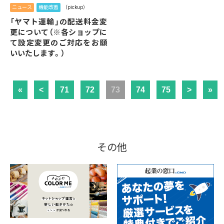
ニュース
機能改善
（pickup）
「ヤマト運輸」の配送料金変
更について（※各ショップに
て設定変更のご対応をお願
いいたします。）
«
<
71
72
73
74
75
>
»
その他