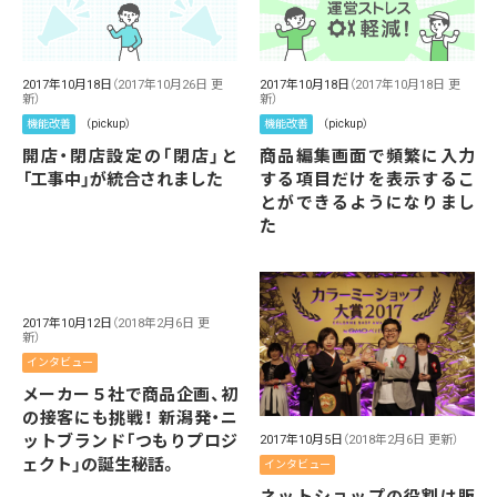
2017年10月18日
（2017年10月26日 更
2017年10月18日
（2017年10月18日 更
新）
新）
機能改善
（pickup）
機能改善
（pickup）
開店・閉店設定の「閉店」と
商品編集画面で頻繁に入力
「工事中」が統合されました
する項目だけを表示するこ
とができるようになりまし
た
2017年10月12日
（2018年2月6日 更
新）
インタビュー
メーカー５社で商品企画、初
の接客にも挑戦！ 新潟発・ニ
ットブランド「つもりプロジ
2017年10月5日
（2018年2月6日 更新）
ェクト」の誕生秘話。
インタビュー
ネットショップの役割は販