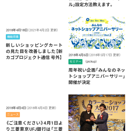
ル」設定方法教えます。
2018年4月18日
（2021年4月2日 更新）
機能改善
新しいショッピングカート
の見た目を改善しました【新
2018年4月6日
（2018年5月17日 更新）
カゴプロジェクト通信 号外】
セミナー
（pickup）
周年祝い企画「みんなのネッ
トショップアニバーサリー」
開催が決定
2018年4月4日
（2018年4月4日 更新）
ニュース
《ご注意ください》4月1日よ
り三菱東京UFJ銀行は「三菱