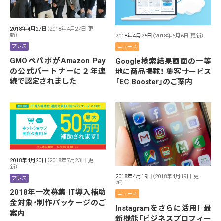
2018年4月27日
（2018年4月27日 更
新）
2018年4月25日
（2018年6月6日 更新）
プレス
ニュース
GMOペパボがAmazon Pay
Google検索結果画面の一等
の公式パートナーに２年連
地に商品掲載！ 集客サービス
続で認定されました
「EC Booster」のご案内
2018年4月20日
（2018年7月23日 更
新）
2018年4月19日
（2018年4月19日 更
プレス
新）
2018年一次募集 IT導入補助
ニュース
金対象・制作パッケージのご
Instagramをさらに活用！ 最
案内
新機能「ビジネスプロフィー