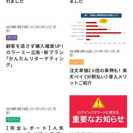
れました
ました
2018年3月19日
（2018年3月22日 更
新）
プレス
顧客を逃さず購入確度UP！
2018年3月16日
（2018年3月13日 更
カラーミー広告・新プラン
新）
「かんたんリターゲティン
ニュース
グ」
注文単価2.6倍の事例も！ 楽
天ペイ《分割払い》導入メリ
ットご紹介
2018年3月14日
（2018年3月13日 更
新）
セミナー
【完全レポート】人気