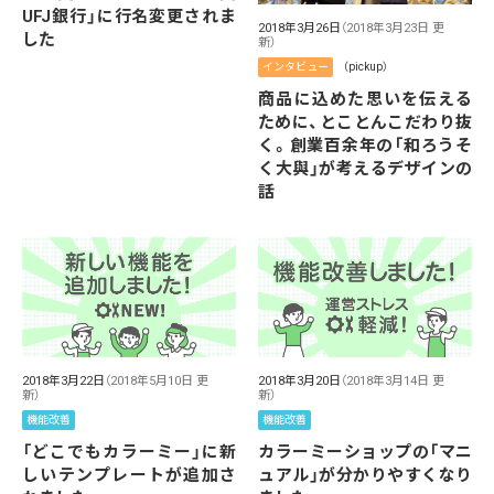
UFJ銀行」に行名変更されま
2018年3月26日
（2018年3月23日 更
した
新）
インタビュー
（pickup）
商品に込めた思いを伝える
ために、とことんこだわり抜
く。創業百余年の「和ろうそ
く大與」が考えるデザインの
話
2018年3月22日
（2018年5月10日 更
2018年3月20日
（2018年3月14日 更
新）
新）
機能改善
機能改善
「どこでもカラーミー」に新
カラーミーショップの「マニ
しいテンプレートが追加さ
ュアル」が分かりやすくなり