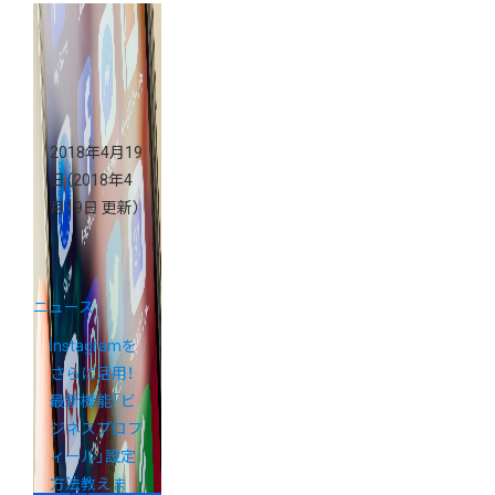
2018年4月19
日
（2018年4
月19日 更新）
ニュース
Instagramを
さらに活用！
最新機能「ビ
ジネスプロフ
ィール」設定
方法教えま