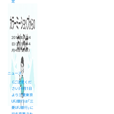
定
2018年4月4
日
（2018年4
月4日 更新）
ニュース
《ご注意くだ
さい》4月1日
より三菱東京
UFJ銀行は「三
菱UFJ銀行」に
行名変更され