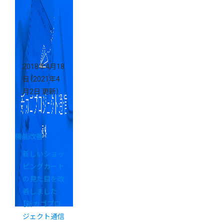
す。
2018年4月18
日
（2021年4
月2日 更新）
機能改善
新しいショッ
ピングカート
の見た目を改
善しました
【新カゴプロ
ジェクト通信