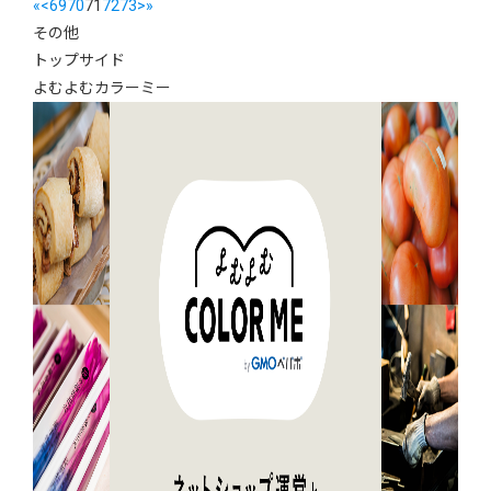
«
<
69
70
71
72
73
>
»
その他
トップサイド
よむよむカラーミー