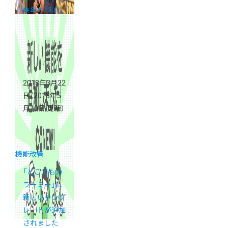
余年の「和ろ
うそく大與」
が考えるデザ
インの話
2018年3月22
日
（2018年5
月10日 更新）
機能改善
「どこでもカ
ラーミー」に
新しいテンプ
レートが追加
されました