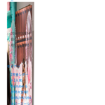
2018年3月14
日
（2018年3
月13日 更新）
セミナー
【完全レポー
ト】人気
Youtuberら
が続々登場！
SHIBUYA109×
カラーミーシ