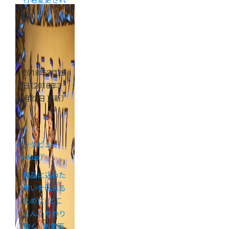
ました
2018年3月26
日
（2018年3
月23日 更新）
インタビュー
（pickup）
商品に込めた
思いを伝える
ために、とこ
とんこだわり
抜く。創業百