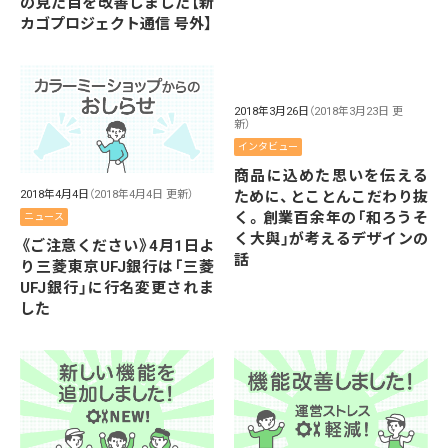
の見た目を改善しました【新
カゴプロジェクト通信 号外】
2018年3月26日
（2018年3月23日 更
新）
インタビュー
商品に込めた思いを伝える
ために、とことんこだわり抜
2018年4月4日
（2018年4月4日 更新）
く。創業百余年の「和ろうそ
ニュース
く大與」が考えるデザインの
《ご注意ください》4月1日よ
話
り三菱東京UFJ銀行は「三菱
UFJ銀行」に行名変更されま
した