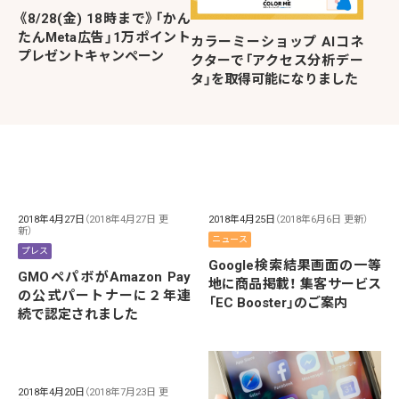
《8/28(金) 18時まで》「かん
たんMeta広告」1万ポイント
カラーミーショップ AIコネ
プレゼントキャンペーン
クターで「アクセス分析デー
タ」を取得可能になりました
2018年4月27日
（2018年4月27日 更
2018年4月25日
（2018年6月6日 更新）
新）
ニュース
プレス
Google検索結果画面の一等
GMOペパボがAmazon Pay
地に商品掲載！ 集客サービス
の公式パートナーに２年連
「EC Booster」のご案内
続で認定されました
2018年4月20日
（2018年7月23日 更