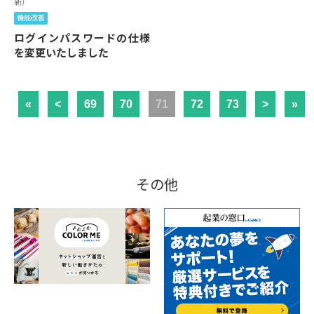
新）
機能改善
ログインパスワードの仕様
を変更いたしました
«
<
69
70
71
72
73
>
»
その他