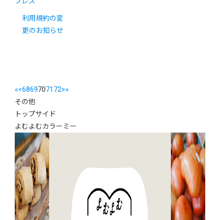
プレス
利用規約の変
更のお知らせ
«
<
68
69
70
71
72
>
»
その他
トップサイド
よむよむカラーミー