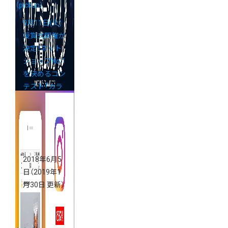
（pickup）
9月11日(火)
授賞式開催が
決定！ネット
ショップNo.1
を決めるコン
テスト「カラ
ーミーショッ
プ大賞2018」
2018年6月5
日
（2019年1
月30日 更新）