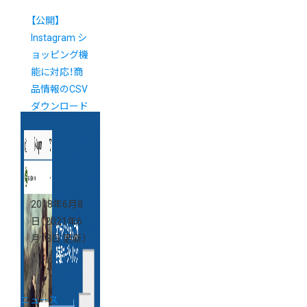
【公開】
Instagram シ
ョッピング機
能に対応！商
品情報のCSV
ダウンロード
機能を追加し
ました
2018年6月8
日
（2021年6
月18日 更新）
ニュース