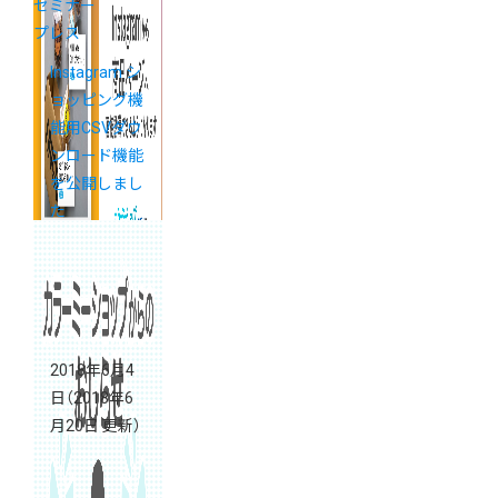
セミナー
プレス
Instagram シ
ョッピング機
能用CSVダウ
ンロード機能
を公開しまし
た
2018年6月4
日
（2018年6
月20日 更新）