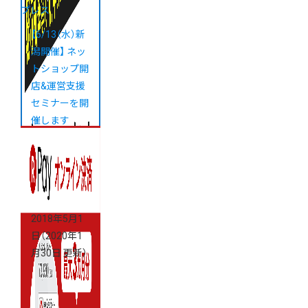
プレス
【6/13（水）新
潟開催】 ネッ
トショップ開
店&運営支援
セミナーを開
催します
2018年5月1
日
（2020年1
月30日 更新）