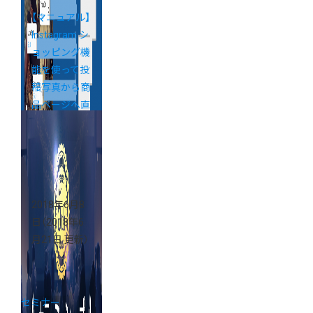
【マニュアル】
Instagram シ
ョッピング機
能を使って投
稿写真から商
品ページへ直
接誘導する方
法
2018年6月8
日
（2018年6
月21日 更新）
セミナー