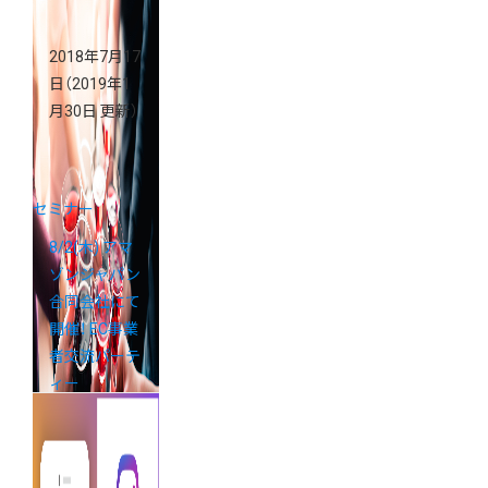
2018年7月17
日
（2019年1
月30日 更新）
セミナー
8/2(木) アマ
ゾンジャパン
合同会社にて
開催！ EC事業
者交流パーテ
ィー