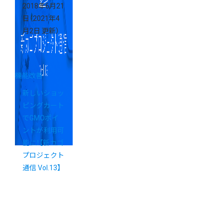
2018年6月21
日
（2021年4
月2日 更新）
機能改善
新しいショッ
ピングカート
でGMOポイ
ントが利用可
能に！【新カゴ
プロジェクト
通信 Vol.13】