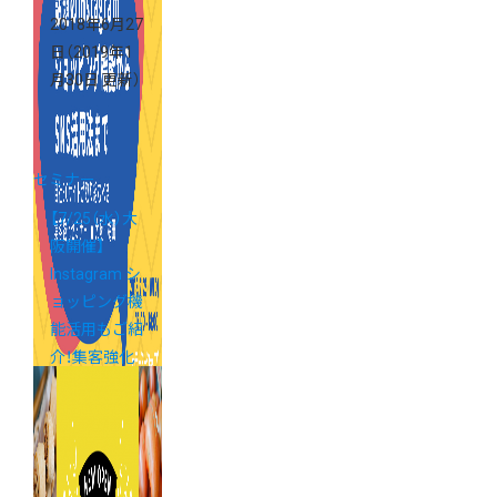
2018年6月27
日
（2019年1
月30日 更新）
セミナー
【7/25（水）大
阪開催】
Instagram シ
ョッピング機
能活用もご紹
介！集客強化
セミナー