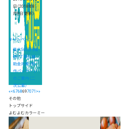
日
（2018年8
月9日 更新）
キャンペーン
最大50万円補
助！ IT導入補
助金対象・制
作パッケージ
のご案内（二
次公募）
«
<
67
68
69
70
71
>
»
その他
トップサイド
よむよむカラーミー