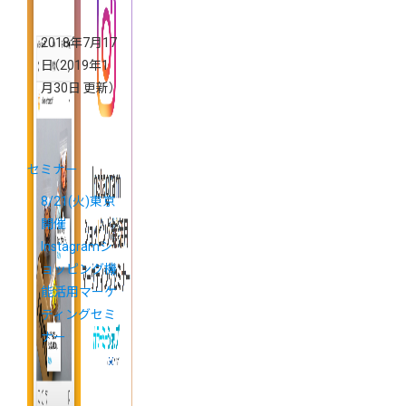
2018年7月17
日
（2019年1
月30日 更新）
セミナー
8/21(火)東京
開催
Instagramシ
ョッピング機
能活用マーケ
ティングセミ
ナー