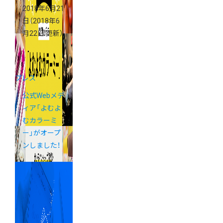
2018年6月21
日
（2018年6
月22日 更新）
プレス
公式Webメデ
ィア「よむよ
むカラーミ
ー」がオープ
ンしました！