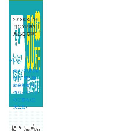
2018年8月10
日
（2018年9
月26日 更新）
プレス
最大50万円補
助！ IT導入補
助金対象・制
作パッケージ
のご案内（三
次公募）