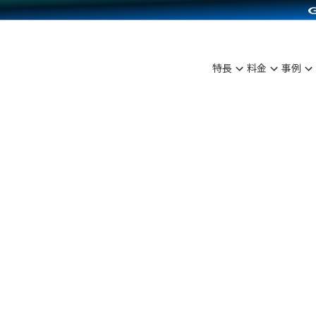
C（海外販売）
雑貨販売
サービスを見る
運営ノウハウを見る
ンを見る
プランを比較する
を見る
事例資料をみる
ン制作代行
イベント・セミナー
ディングの強化
アム
料金シミュレーション
ンタビュー
食品
特長
料金
事例
行
コミュニティイベントCarty
まな販売方法
他社サービスとの比較
プ事例
ファッション
API連携代行
よむよむカラーミー
つながる集客
ラー
雑貨
YouTubeチャンネル
ピングカート
イヤリティを向上
ルアプリ
舗との連携