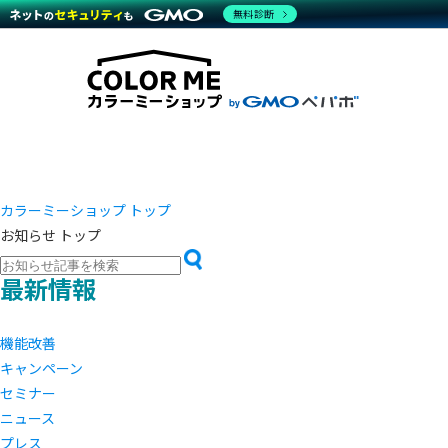
商材一覧を見る
無料診断
越境E
代行
運営サポート
機能一覧を見る
プラ
事例
料金
事例
デザイ
ブラン
サポート一覧を見る
プレミ
事例イ
プラン・料金一覧を見る
設定代
さまざ
お役立ち資料を見る
ラージ
ショッ
開発・
売上に
レギュ
ショッ
カラーミーショップ トップ
お知らせ トップ
顧客ロ
モバイ
最新情報
複数店
機能改善
キャンペーン
セミナー
ニュース
プレス