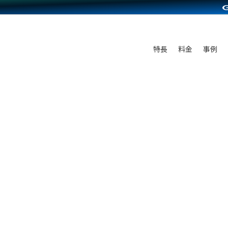
C（海外販売）
雑貨販売
サービスを見る
運営ノウハウを見る
ンを見る
プランを比較する
を見る
事例資料をみる
ン制作代行
イベント・セミナー
ディングの強化
アム
料金シミュレーション
ンタビュー
食品
特長
料金
事例
行
コミュニティイベントCarty
まな販売方法
他社サービスとの比較
プ事例
ファッション
API連携代行
よむよむカラーミー
つながる集客
ラー
雑貨
YouTubeチャンネル
ピングカート
イヤリティを向上
ルアプリ
舗との連携