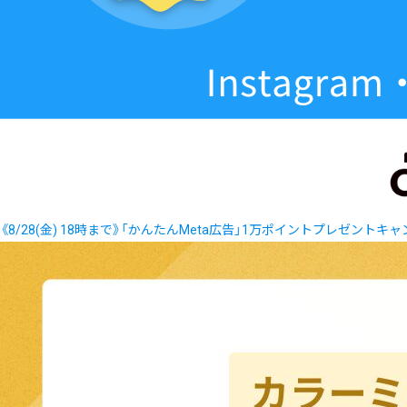
《8/28(金) 18時まで》「かんたんMeta広告」1万ポイントプレゼントキ