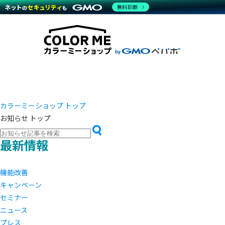
商材一覧を見る
無料診断
越境E
代行
運営サポート
機能一覧を見る
プラ
事例
料金
事例
デザイ
ブラン
サポート一覧を見る
プレミ
事例イ
プラン・料金一覧を見る
設定代
さまざ
お役立ち資料を見る
ラージ
ショッ
開発・
売上に
レギュ
ショッ
カラーミーショップ トップ
お知らせ トップ
顧客ロ
モバイ
最新情報
複数店
機能改善
キャンペーン
セミナー
ニュース
プレス