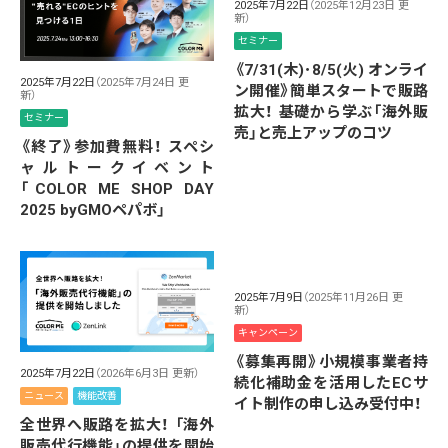
2025年7月22日
（2025年12月23日 更
新）
セミナー
《7/31(木)･8/5(火) オンライ
2025年7月22日
（2025年7月24日 更
ン開催》簡単スタートで販路
新）
拡大！ 基礎から学ぶ「海外販
セミナー
売」と売上アップのコツ
《終了》参加費無料！ スペシ
ャルトークイベント
「COLOR ME SHOP DAY
2025 byGMOペパボ」
2025年7月9日
（2025年11月26日 更
新）
キャンペーン
《募集再開》小規模事業者持
2025年7月22日
（2026年6月3日 更新）
続化補助金を活用したECサ
ニュース
機能改善
イト制作の申し込み受付中！
全世界へ販路を拡大！ 「海外
販売代行機能」の提供を開始