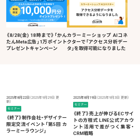
《8/28(金) 18時まで》「かん
カラーミーショップ AIコネ
たんMeta広告」1万ポイント
クターで「アクセス分析デー
プレゼントキャンペーン
タ」を取得可能になりました
2025年8月22日
（2025年9月29日 更
2025年8月19日
（2025年9月3日 更新）
新）
セミナー
セミナー
《終了》売上が伸びるECサイ
《終了》制作会社・デザイナー
トの方程式 LINE公式アカウ
限定交流イベント「第5回 カ
ント活用で差がつく集客・
ラーミーラウンジ」
CRM戦略