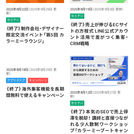
2025年8月22日
（2025年9月29日 更
2025年8月19日
（2025年9月3日 更新）
新）
セミナー
セミナー
《終了》売上が伸びるECサイ
《終了》制作会社・デザイナー
トの方程式 LINE公式アカウ
限定交流イベント「第5回 カ
ント活用で差がつく集客・
ラーミーラウンジ」
CRM戦略
2025年8月18日
（2025年8月29日 更
新）
アプリストア
キャンペーン
《終了》海外集客機能を長期
2025年8月12日
（2025年8月27日 更
間無料で使えるキャンペーン
新）
セミナー
《終了》本気のSEOで売上停
滞を脱却！ 講師と直接つなが
れる少人数制ワークショッ
プ「カラーミーブートキャン