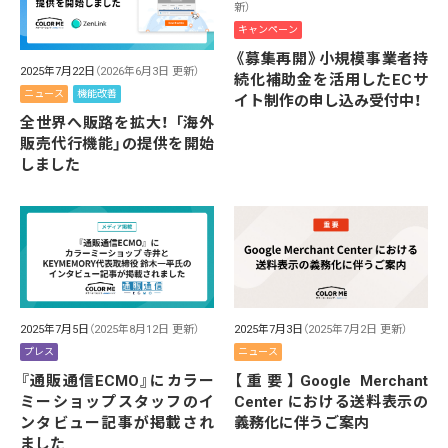
新）
キャンペーン
《募集再開》小規模事業者持
2025年7月22日
（2026年6月3日 更新）
続化補助金を活用したECサ
ニュース
機能改善
イト制作の申し込み受付中！
全世界へ販路を拡大！ 「海外
販売代行機能」の提供を開始
しました
2025年7月5日
（2025年8月12日 更新）
2025年7月3日
（2025年7月2日 更新）
プレス
ニュース
『通販通信ECMO』にカラー
【重要】Google Merchant
ミーショップスタッフのイ
Center における送料表示の
ンタビュー記事が掲載され
義務化に伴うご案内
ました