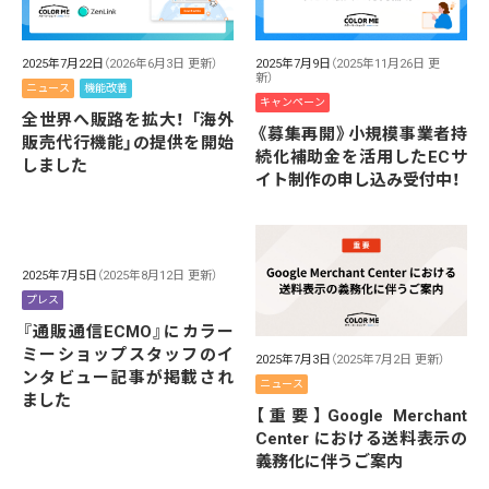
2025年7月22日
（2026年6月3日 更新）
2025年7月9日
（2025年11月26日 更
新）
ニュース
機能改善
キャンペーン
全世界へ販路を拡大！ 「海外
《募集再開》小規模事業者持
販売代行機能」の提供を開始
続化補助金を活用したECサ
しました
イト制作の申し込み受付中！
2025年7月5日
（2025年8月12日 更新）
プレス
『通販通信ECMO』にカラー
ミーショップスタッフのイ
2025年7月3日
（2025年7月2日 更新）
ンタビュー記事が掲載され
ニュース
ました
【重要】Google Merchant
Center における送料表示の
義務化に伴うご案内