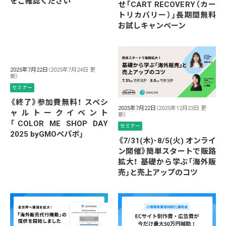
をご確認ください
せ「CART RECOVERY（カー
トリカバリー）」長期間無料
お試しキャンペーン
2025年7月22日
（2025年7月24日 更
新）
セミナー
《終了》参加費無料！ スペシ
2025年7月22日
（2025年12月23日 更
ャルトークイベント
新）
「COLOR ME SHOP DAY
セミナー
2025 byGMOペパボ」
《7/31(木)･8/5(火) オンライ
ン開催》簡単スタートで販路
拡大！ 基礎から学ぶ「海外販
売」と売上アップのコツ