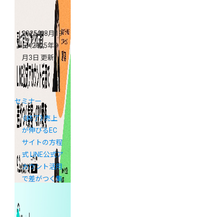
2025年8月19
日
（2025年9
月3日 更新）
セミナー
《終了》売上
が伸びるEC
サイトの方程
式 LINE公式ア
カウント活用
で差がつく集
客・CRM戦略