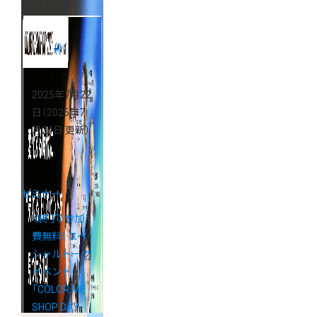
料お試しキャ
ンペーン
2025年7月22
日
（2025年7
月24日 更新）
セミナー
《終了》参加
費無料！ スペ
シャルトーク
イベント
「COLOR ME
SHOP DAY