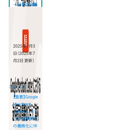
ー記事が掲載
されました
2025年7月3
日
（2025年7
月2日 更新）
ニュース
【重要】Google
Merchant
Center にお
ける送料表示
の義務化に伴