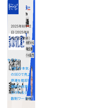
2025年8月12
日
（2025年8
月27日 更新）
セミナー
《終了》本気
のSEOで売上
停滞を脱却！
講師と直接つ
ながれる少人
数制ワークシ
ョップ「カラ