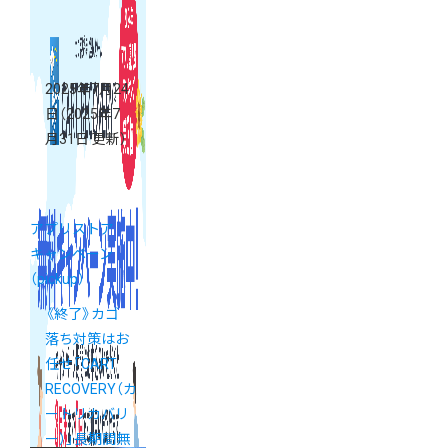
2025年7月24
日
（2025年7
月31日 更新）
アプリストア
キャンペーン
（pickup）
《終了》カゴ
落ち対策はお
任せ「CART
RECOVERY（カ
ートリカバリ
ー）」長期間無