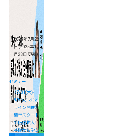
2025 byGMO
ペパボ」
2025年7月22
日
（2025年12
月23日 更新）
セミナー
《7/31(木)･
8/5(火) オン
ライン開催》
簡単スタート
で販路拡大！
基礎から学ぶ