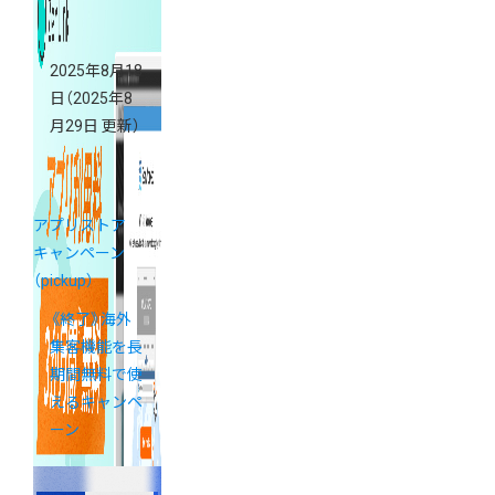
2025年8月18
日
（2025年8
月29日 更新）
アプリストア
キャンペーン
（pickup）
《終了》海外
集客機能を長
期間無料で使
えるキャンペ
ーン