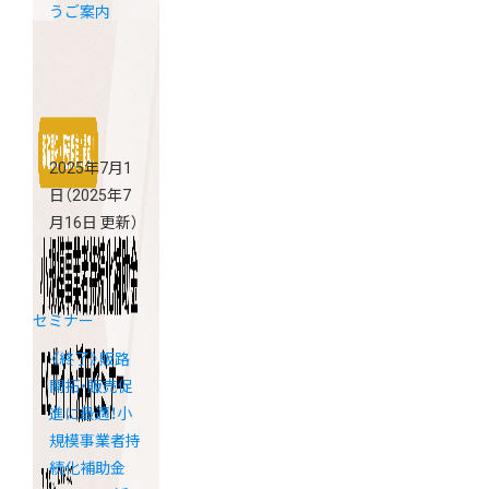
うご案内
2025年7月1
日
（2025年7
月16日 更新）
セミナー
《終了》販路
開拓・販売促
進に最適！小
規模事業者持
続化補助金