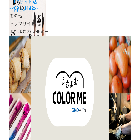
ECサイト活
«
<
8
9
10
11
12
>
»
用セミナー
その他
トップサイド
よむよむカラーミー