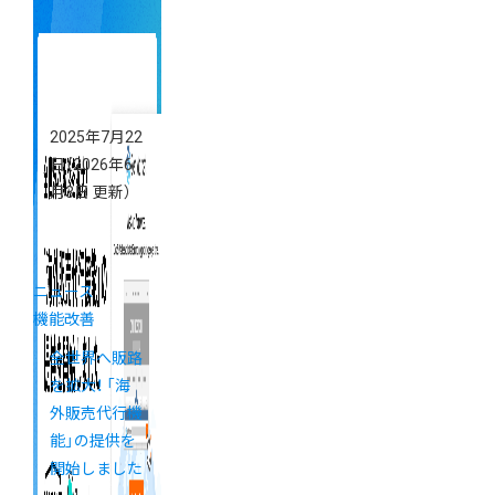
「海外販売」と
売上アップの
コツ
2025年7月22
日
（2026年6
月3日 更新）
ニュース
機能改善
全世界へ販路
を拡大！ 「海
外販売代行機
能」の提供を
開始しました