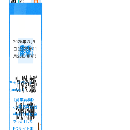
2025年7月9
日
（2025年11
月26日 更新）
キャンペーン
（pickup）
《募集再開》
小規模事業者
持続化補助金
を活用した
ECサイト制