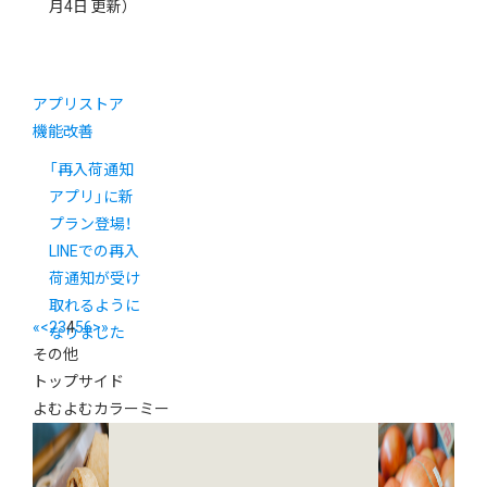
月4日 更新）
アプリストア
機能改善
「再入荷通知
アプリ」に新
プラン登場！
LINEでの再入
荷通知が受け
取れるように
«
<
2
3
4
5
6
>
»
なりました
その他
トップサイド
よむよむカラーミー